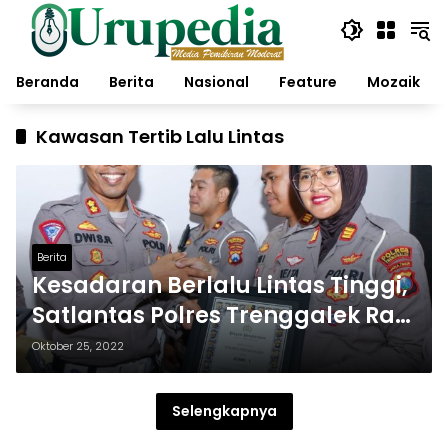
Langsung
ke
konten
Beranda
Berita
Nasional
Feature
Mozaik
Kawasan Tertib Lalu Lintas
Berita
Kesadaran Berlalu Lintas Tinggi,
Satlantas Polres Trenggalek Raih
Juara 1 KTL Polda Jatim
Oktober 25, 2022
Selengkapnya