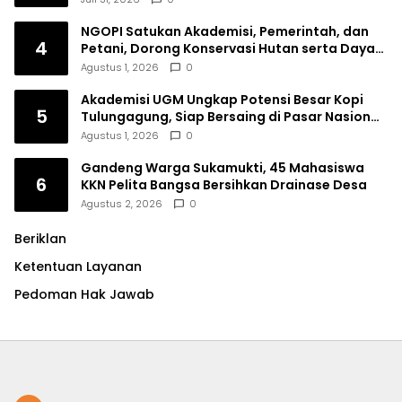
NGOPI Satukan Akademisi, Pemerintah, dan
4
Petani, Dorong Konservasi Hutan serta Daya
Saing Kopi Tulungagung
Agustus 1, 2026
0
Akademisi UGM Ungkap Potensi Besar Kopi
5
Tulungagung, Siap Bersaing di Pasar Nasional
hingga Dunia
Agustus 1, 2026
0
Gandeng Warga Sukamukti, 45 Mahasiswa
6
KKN Pelita Bangsa Bersihkan Drainase Desa
Agustus 2, 2026
0
Beriklan
Ketentuan Layanan
Pedoman Hak Jawab