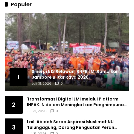
Populer
Sinergi 512 Relawan, RNPB LMI Ramaikan
1
Jambore Blitar Raya 2026
Juli 31, 2026
0
Transformasi Digital LMI melalui Platform
2
INFAK.IN dalam Meningkatkan Penghimpunan
Dana Filantropi Islam
Juli 31, 2026
0
Laili Abidah Serap Aspirasi Muslimat NU
3
Tulungagung, Dorong Penguatan Peran
Perempuan
Juli 31, 2026
0