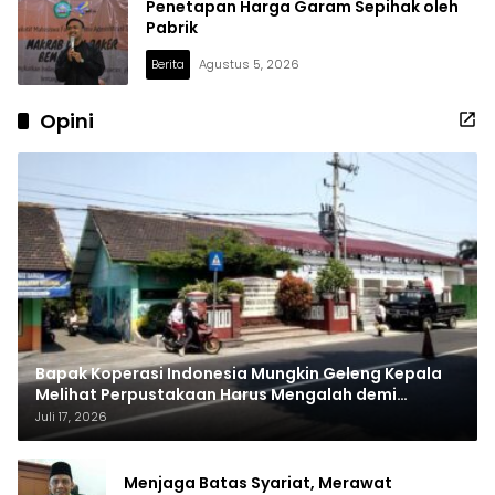
Penetapan Harga Garam Sepihak oleh
Pabrik
Berita
Agustus 5, 2026
Urupedia
Opini
Bapak Koperasi Indonesia Mungkin Geleng Kepala
Melihat Perpustakaan Harus Mengalah demi
Kopdes Merah Putih
Juli 17, 2026
Menjaga Batas Syariat, Merawat