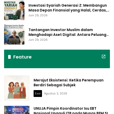
Investasi Syariah Generasi Z: Membangun
Masa Depan Finansial yang Halal, Cerdas,
dan Berkelanjutan
Juni 29, 2026
Tantangan Investor Muslim dalam
Menghadapi Aset Digital: Antara Peluang
Inovasi dan Kepatuhan Syariah
Juni 29, 2026
Feature
Merajut Eksistensi: Ketika Perempuan
Berdiri Sebagai Subjek
Esai
Agustus 3, 2026
UNUJA Pimpin Koordinator Isu EBT
Nasional Ungguli ITB pada Munas BEM SI