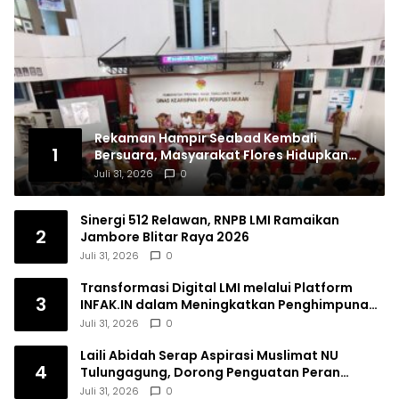
Rekaman Hampir Seabad Kembali
1
Bersuara, Masyarakat Flores Hidupkan
Lagi Ingatan Leluhur
Juli 31, 2026
0
Sinergi 512 Relawan, RNPB LMI Ramaikan
2
Jambore Blitar Raya 2026
Juli 31, 2026
0
Transformasi Digital LMI melalui Platform
3
INFAK.IN dalam Meningkatkan Penghimpunan
Dana Filantropi Islam
Juli 31, 2026
0
Laili Abidah Serap Aspirasi Muslimat NU
4
Tulungagung, Dorong Penguatan Peran
Perempuan
Juli 31, 2026
0