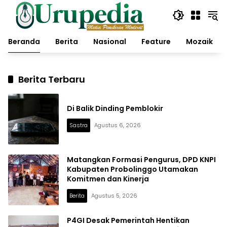
Langsung
ke
konten
Beranda
Berita
Nasional
Feature
Mozaik
Berita Terbaru
Di Balik Dinding Pemblokir
Sastra
Agustus 6, 2026
Matangkan Formasi Pengurus, DPD KNPI
Kabupaten Probolinggo Utamakan
Komitmen dan Kinerja
Berita
Agustus 5, 2026
P4GI Desak Pemerintah Hentikan