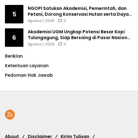
NGOPI Satukan Akademisi, Pemerintah, dan
5
Petani, Dorong Konservasi Hutan serta Daya
Saing Kopi Tulungagung
Agustus 1, 2026
0
Akademisi UGM Ungkap Potensi Besar Kopi
6
Tulungagung, Siap Bersaing di Pasar Nasional
hingga Dunia
Agustus 1, 2026
0
Beriklan
Ketentuan Layanan
Pedoman Hak Jawab
About
Disclaimer
Kirim Tulisan