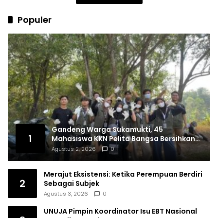
Populer
Gandeng Warga Sukamukti, 45
1
Mahasiswa KKN Pelita Bangsa Bersihkan
Drainase Desa
Agustus 2, 2026
0
Merajut Eksistensi: Ketika Perempuan Berdiri
2
Sebagai Subjek
Agustus 3, 2026
0
UNUJA Pimpin Koordinator Isu EBT Nasional