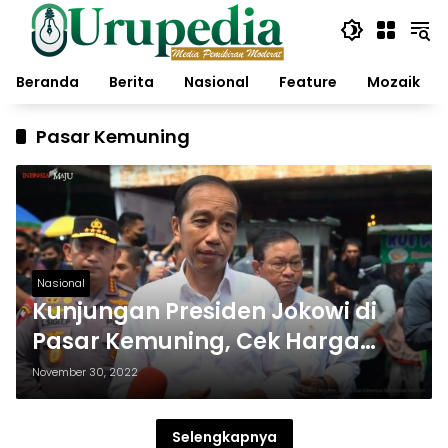
Langsung
ke
konten
Beranda
Berita
Nasional
Feature
Mozaik
Pasar Kemuning
Nasional
Kunjungan Presiden Jokowi di
Pasar Kemuning, Cek Harga
Barang sampai Beri Modal
November 30, 2022
Selengkapnya