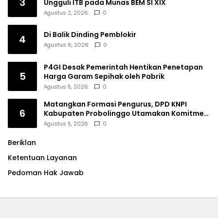
3
Ungguli ITB pada Munas BEM SI XIX
Agustus 2, 2026
0
Di Balik Dinding Pemblokir
4
Agustus 6, 2026
0
P4GI Desak Pemerintah Hentikan Penetapan
5
Harga Garam Sepihak oleh Pabrik
Agustus 5, 2026
0
Matangkan Formasi Pengurus, DPD KNPI
6
Kabupaten Probolinggo Utamakan Komitmen
dan Kinerja
Agustus 5, 2026
0
Beriklan
Ketentuan Layanan
Pedoman Hak Jawab