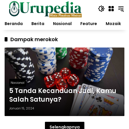
Langsung
ke
konten
Beranda
Berita
Nasional
Feature
Mozaik
Dampak merokok
Nasional
5 Tanda Kecanduan Judi, Kamu
Salah Satunya?
Januari 15, 2024
Selengkapnya