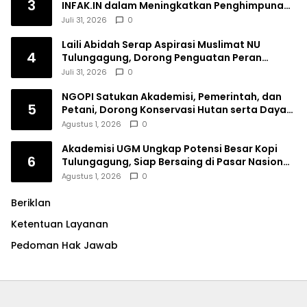
3
INFAK.IN dalam Meningkatkan Penghimpunan
Dana Filantropi Islam
Juli 31, 2026
0
Laili Abidah Serap Aspirasi Muslimat NU
4
Tulungagung, Dorong Penguatan Peran
Perempuan
Juli 31, 2026
0
NGOPI Satukan Akademisi, Pemerintah, dan
5
Petani, Dorong Konservasi Hutan serta Daya
Saing Kopi Tulungagung
Agustus 1, 2026
0
Akademisi UGM Ungkap Potensi Besar Kopi
6
Tulungagung, Siap Bersaing di Pasar Nasional
hingga Dunia
Agustus 1, 2026
0
Beriklan
Ketentuan Layanan
Pedoman Hak Jawab