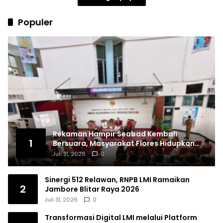
Populer
Rekaman Hampir Seabad Kembali
1
Bersuara, Masyarakat Flores Hidupkan
Lagi Ingatan Leluhur
Juli 31, 2026
0
Sinergi 512 Relawan, RNPB LMI Ramaikan
2
Jambore Blitar Raya 2026
Juli 31, 2026
0
Transformasi Digital LMI melalui Platform