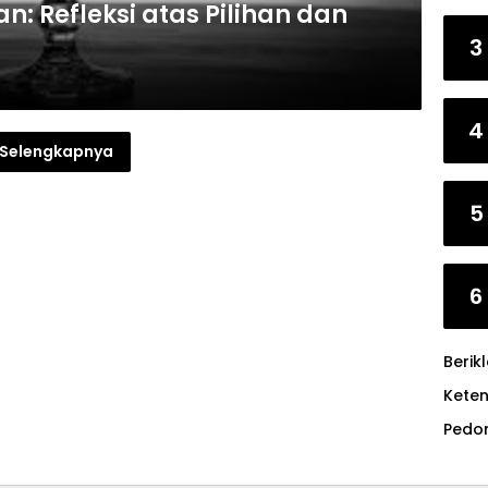
n: Refleksi atas Pilihan dan
3
4
Selengkapnya
5
6
Berik
Kete
Pedo