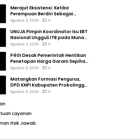
Merajut Eksistensi: Ketika
Perempuan Berdiri Sebagai
Subjek
Agustus 3, 2026
0
UNUJA Pimpin Koordinator Isu EBT
Nasional Ungguli ITB pada Munas
BEM SI XIX
Agustus 2, 2026
0
P4GI Desak Pemerintah Hentikan
Penetapan Harga Garam Sepihak
oleh Pabrik
Agustus 5, 2026
0
Matangkan Formasi Pengurus,
DPD KNPI Kabupaten Probolinggo
Utamakan Komitmen dan Kinerja
Agustus 5, 2026
0
lan
ntuan Layanan
man Hak Jawab