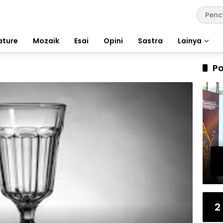
ature
Mozaik
Esai
Opini
Sastra
Lainya
Po
2