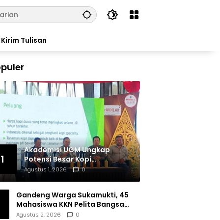
Kirim Tulisan
puler
Akademisi UGM Ungkap
1
Potensi Besar Kopi
Tulungagung, Siap Bersaing
Agustus 1, 2026
0
di Pasar Nasional hingga
Dunia
Gandeng Warga Sukamukti, 45
Mahasiswa KKN Pelita Bangsa
Bersihkan Drainase Desa
Agustus 2, 2026
0