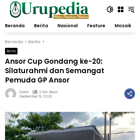
Langsung
ke
konten
Beranda
Berita
Nasional
Feature
Mozaik
Beranda
Berita
Berita
Ansor Cup Gondang ke-20:
Silaturahmi dan Semangat
Pemuda GP Ansor
Editor
2 Min Baca
September 15, 2025