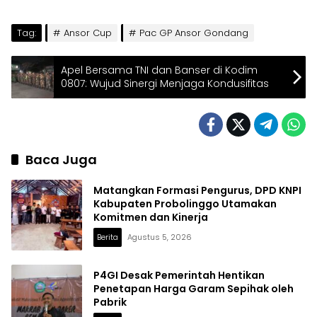
Tag:
Ansor Cup
Pac GP Ansor Gondang
Apel Bersama TNI dan Banser di Kodim
0807: Wujud Sinergi Menjaga Kondusifitas
Baca Juga
Matangkan Formasi Pengurus, DPD KNPI
Kabupaten Probolinggo Utamakan
Komitmen dan Kinerja
Berita
Agustus 5, 2026
P4GI Desak Pemerintah Hentikan
Penetapan Harga Garam Sepihak oleh
Pabrik