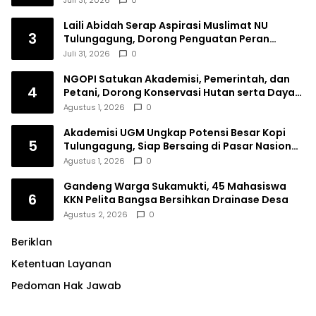
Laili Abidah Serap Aspirasi Muslimat NU
3
Tulungagung, Dorong Penguatan Peran
Perempuan
Juli 31, 2026
0
NGOPI Satukan Akademisi, Pemerintah, dan
4
Petani, Dorong Konservasi Hutan serta Daya
Saing Kopi Tulungagung
Agustus 1, 2026
0
Akademisi UGM Ungkap Potensi Besar Kopi
5
Tulungagung, Siap Bersaing di Pasar Nasional
hingga Dunia
Agustus 1, 2026
0
Gandeng Warga Sukamukti, 45 Mahasiswa
6
KKN Pelita Bangsa Bersihkan Drainase Desa
Agustus 2, 2026
0
Beriklan
Ketentuan Layanan
Pedoman Hak Jawab