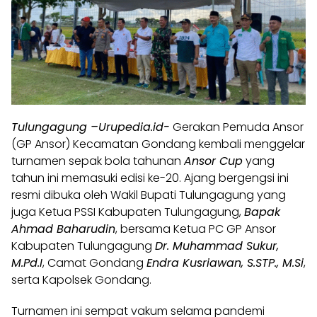
Tulungagung –
Urupedia.id-
Gerakan Pemuda Ansor
(GP Ansor) Kecamatan Gondang kembali menggelar
turnamen sepak bola tahunan
Ansor Cup
yang
tahun ini memasuki edisi ke-20. Ajang bergengsi ini
resmi dibuka oleh Wakil Bupati Tulungagung yang
juga Ketua PSSI Kabupaten Tulungagung,
Bapak
Ahmad Baharudin
, bersama Ketua PC GP Ansor
Kabupaten Tulungagung
Dr. Muhammad Sukur,
M.Pd.I
, Camat Gondang
Endra Kusriawan, S.STP., M.Si
,
serta Kapolsek Gondang.
Turnamen ini sempat vakum selama pandemi