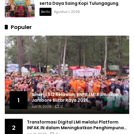
serta Daya Saing Kopi Tulungagung
Berita
Agustus 1, 2026
Populer
Sinergi 512 Relawan, RNPB LMI Ramaikan
1
Jambore Blitar Raya 2026
Juli 31, 2026
0
Transformasi Digital LMI melalui Platform
2
INFAK.IN dalam Meningkatkan Penghimpunan
Dana Filantropi Islam
Juli 31, 2026
0