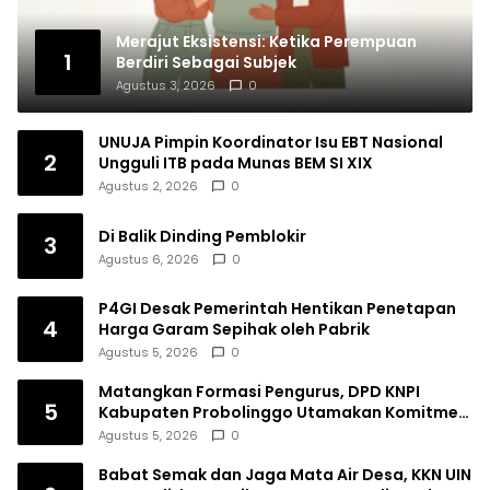
Merajut Eksistensi: Ketika Perempuan
1
Berdiri Sebagai Subjek
Agustus 3, 2026
0
UNUJA Pimpin Koordinator Isu EBT Nasional
2
Ungguli ITB pada Munas BEM SI XIX
Agustus 2, 2026
0
Di Balik Dinding Pemblokir
3
Agustus 6, 2026
0
P4GI Desak Pemerintah Hentikan Penetapan
4
Harga Garam Sepihak oleh Pabrik
Agustus 5, 2026
0
Matangkan Formasi Pengurus, DPD KNPI
5
Kabupaten Probolinggo Utamakan Komitmen
dan Kinerja
Agustus 5, 2026
0
Babat Semak dan Jaga Mata Air Desa, KKN UIN