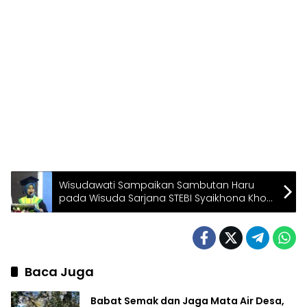
Wisudawati Sampaikan Sambutan Haru
pada Wisuda Sarjana STEBI Syaikhona Kholil
Sidogiri Periode IV
Baca Juga
Babat Semak dan Jaga Mata Air Desa,