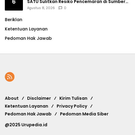
6
SATU Sulitkan Resiko Pencemaran di Sumber
Ngumbul
Agustus 8, 2026
0
Beriklan
Ketentuan Layanan
Pedoman Hak Jawab
About
Disclaimer
Kirim Tulisan
Ketentuan Layanan
Privacy Policy
Pedoman Hak Jawab
Pedoman Media Siber
@2025 Urupedia.id