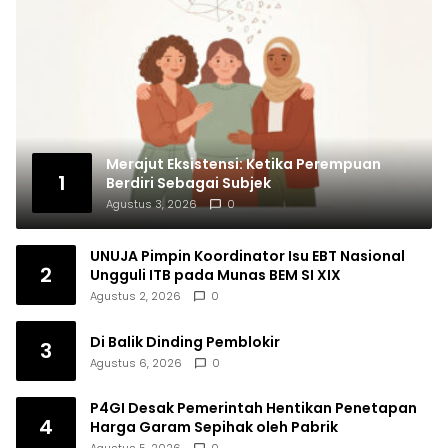
Merajut Eksistensi: Ketika Perempuan
1
Berdiri Sebagai Subjek
Agustus 3, 2026
0
UNUJA Pimpin Koordinator Isu EBT Nasional
2
Ungguli ITB pada Munas BEM SI XIX
Agustus 2, 2026
0
Di Balik Dinding Pemblokir
3
Agustus 6, 2026
0
P4GI Desak Pemerintah Hentikan Penetapan
4
Harga Garam Sepihak oleh Pabrik