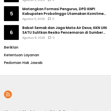
Agustus 5, 2026
0
Matangkan Formasi Pengurus, DPD KNPI
5
Kabupaten Probolinggo Utamakan Komitmen
dan Kinerja
Agustus 5, 2026
0
Babat Semak dan Jaga Mata Air Desa, KKN UIN
6
SATU Sulitkan Resiko Pencemaran di Sumber
Ngumbul
Agustus 8, 2026
0
Beriklan
Ketentuan Layanan
Pedoman Hak Jawab