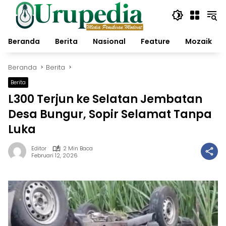
Langsung
ke
konten
Beranda
Berita
Nasional
Feature
Mozaik
Beranda
Berita
Berita
L300 Terjun ke Selatan Jembatan
Desa Bungur, Sopir Selamat Tanpa
Luka
Editor
2 Min Baca
Februari 12, 2026