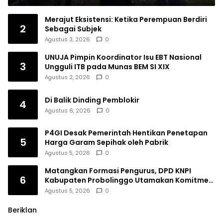
Merajut Eksistensi: Ketika Perempuan Berdiri
2
Sebagai Subjek
Agustus 3, 2026
0
UNUJA Pimpin Koordinator Isu EBT Nasional
3
Ungguli ITB pada Munas BEM SI XIX
Agustus 2, 2026
0
Di Balik Dinding Pemblokir
4
Agustus 6, 2026
0
P4GI Desak Pemerintah Hentikan Penetapan
5
Harga Garam Sepihak oleh Pabrik
Agustus 5, 2026
0
Matangkan Formasi Pengurus, DPD KNPI
6
Kabupaten Probolinggo Utamakan Komitmen
dan Kinerja
Agustus 5, 2026
0
Beriklan