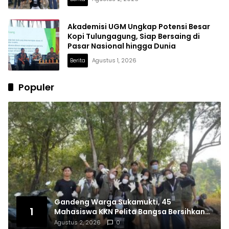
Akademisi UGM Ungkap Potensi Besar
Kopi Tulungagung, Siap Bersaing di
Pasar Nasional hingga Dunia
Berita
Agustus 1, 2026
Populer
Gandeng Warga Sukamukti, 45
1
Mahasiswa KKN Pelita Bangsa Bersihkan
Drainase Desa
Agustus 2, 2026
0