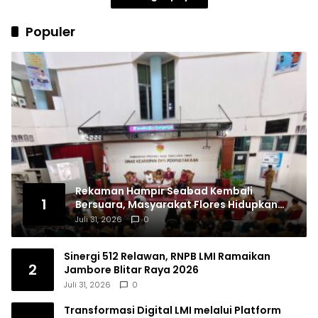
Populer
Rekaman Hampir Seabad Kembali
1
Bersuara, Masyarakat Flores Hidupkan
Lagi Ingatan Leluhur
Juli 31, 2026
0
Sinergi 512 Relawan, RNPB LMI Ramaikan
2
Jambore Blitar Raya 2026
Juli 31, 2026
0
Transformasi Digital LMI melalui Platform