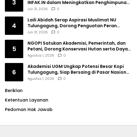
3
INFAK.IN dalam Meningkatkan Penghimpunan
Dana Filantropi Islam
Juli 31, 2026
0
Laili Abidah Serap Aspirasi Muslimat NU
4
Tulungagung, Dorong Penguatan Peran
Perempuan
Juli 31, 2026
0
NGOPI Satukan Akademisi, Pemerintah, dan
5
Petani, Dorong Konservasi Hutan serta Daya
Saing Kopi Tulungagung
Agustus 1, 2026
0
Akademisi UGM Ungkap Potensi Besar Kopi
6
Tulungagung, Siap Bersaing di Pasar Nasional
hingga Dunia
Agustus 1, 2026
0
Beriklan
Ketentuan Layanan
Pedoman Hak Jawab