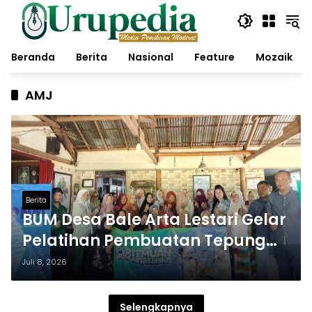
Langsung
ke
konten
Beranda
Berita
Nasional
Feature
Mozaik
AMJ
Berita
BUM Desa Bale Arta Lestari Gelar
Pelatihan Pembuatan Tepung
Kentucky bagi Pelaku UMKM dan
Juli 8, 2026
Masyarakat
Selengkapnya