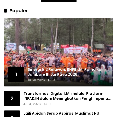
Populer
Sinergi 512 Relawan, RNPB LMI Ramaikan
1
Jambore Blitar Raya 2026
Juli 31, 2026
0
Transformasi Digital LMI melalui Platform
2
INFAK.IN dalam Meningkatkan Penghimpunan
Dana Filantropi Islam
Juli 31, 2026
0
Laili Abidah Serap Aspirasi Muslimat NU