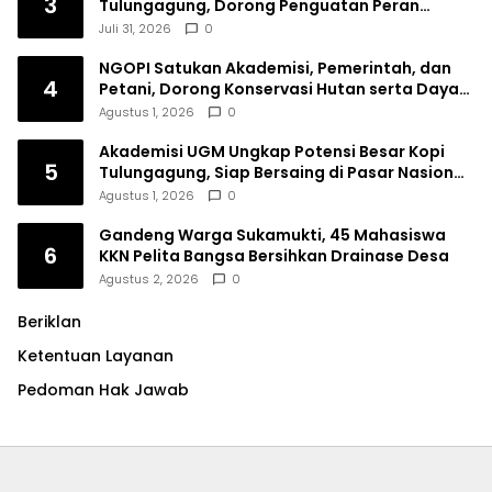
3
Tulungagung, Dorong Penguatan Peran
Perempuan
Juli 31, 2026
0
NGOPI Satukan Akademisi, Pemerintah, dan
4
Petani, Dorong Konservasi Hutan serta Daya
Saing Kopi Tulungagung
Agustus 1, 2026
0
Akademisi UGM Ungkap Potensi Besar Kopi
5
Tulungagung, Siap Bersaing di Pasar Nasional
hingga Dunia
Agustus 1, 2026
0
Gandeng Warga Sukamukti, 45 Mahasiswa
6
KKN Pelita Bangsa Bersihkan Drainase Desa
Agustus 2, 2026
0
Beriklan
Ketentuan Layanan
Pedoman Hak Jawab