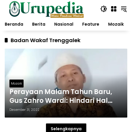
Langsung
ke
konten
Beranda
Berita
Nasional
Feature
Mozaik
Badan Wakaf Trenggalek
Mozaik
Perayaan Malam Tahun Baru,
Gus Zahro Wardi: Hindari Hal
Negatif dan Muhasabah
Desember 31, 2022
Selengkapnya