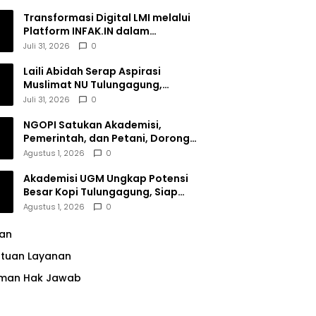
Transformasi Digital LMI melalui
Platform INFAK.IN dalam
Meningkatkan Penghimpunan
Juli 31, 2026
0
Dana Filantropi Islam
Laili Abidah Serap Aspirasi
Muslimat NU Tulungagung,
Dorong Penguatan Peran
Juli 31, 2026
0
Perempuan
NGOPI Satukan Akademisi,
Pemerintah, dan Petani, Dorong
Konservasi Hutan serta Daya
Agustus 1, 2026
0
Saing Kopi Tulungagung
Akademisi UGM Ungkap Potensi
Besar Kopi Tulungagung, Siap
Bersaing di Pasar Nasional hingga
Agustus 1, 2026
0
Dunia
lan
ntuan Layanan
man Hak Jawab