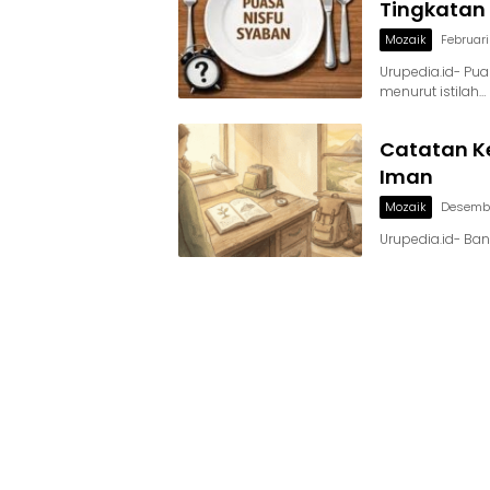
Tingkatan
Mozaik
Februari
Urupedia.id- Pu
menurut istilah…
Catatan Ke
Iman
Mozaik
Desembe
Urupedia.id- Ba