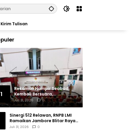
Kirim Tulisan
puler
Rekaman Hampir Seabad
1
Kembali Bersuara,
Masyarakat Flores Hidupkan
Juli 31, 2026
0
Lagi Ingatan Leluhur
Sinergi 512 Relawan, RNPB LMI
Ramaikan Jambore Blitar Raya
2026
Juli 31, 2026
0