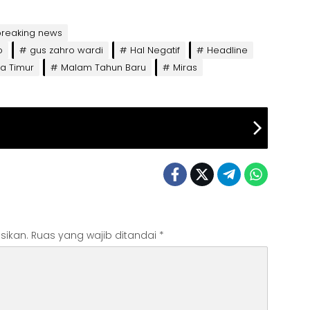
breaking news
o
gus zahro wardi
Hal Negatif
Headline
a Timur
Malam Tahun Baru
Miras
sikan.
Ruas yang wajib ditandai
*