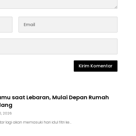
amu saat Lebaran, Mulai Depan Rumah
lang
0, 2026
r lagi akan memasuki hari idul fitri ke…