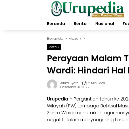
Langsung
ke
konten
Beranda
Berita
Nasional
Fe
Beranda
Mozaik
Mozaik
Perayaan Malam T
Wardi: Hindari Ha
Alfika Syafa
2 Min Baca
Desember 31, 2022
Urupedia
–
Pergantian tahun ke 20
Wilayah (PW) Lembaga Bahtsul Masai
Zahro Wardi menuturkan agar masy
negatif dalam menyongsong
tahun