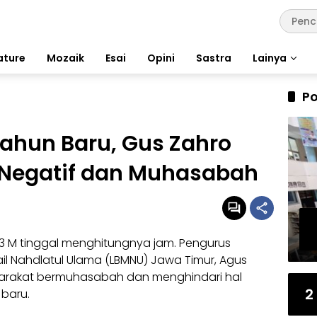
ature
Mozaik
Esai
Opini
Sastra
Lainya
Po
ahun Baru, Gus Zahro
l Negatif dan Muhasabah
23 M tinggal menghitungnya jam. Pengurus
l Nahdlatul Ulama (
LBMNU
) Jawa Timur, Agus
arakat bermuhasabah dan menghindari hal
2
 baru
.