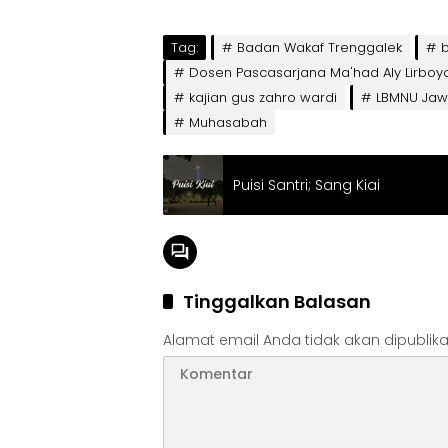
Tag:
Badan Wakaf Trenggalek
Dosen Pascasarjana Ma'had Aly Lirboy
kajian gus zahro wardi
LBMNU Jaw
Muhasabah
Puisi Santri; Sang Kiai
Tinggalkan Balasan
Alamat email Anda tidak akan dipublika