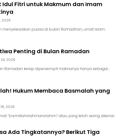
t Idul Fitri untuk Makmum dan Imam
tinya
9, 2026
h menyelesaikan puasa di bulan Ramadhan, umat Islam…
stiwa Penting di Bulan Ramadan
 24, 2026
ulan Ramadan kerap dipersempit maknanya hanya sebagai…
alah! Hukum Membaca Basmalah yang
 18, 2026
imat “bismillahirrahmanirrahim” atau yang lebih sering dikenal…
sa Ada Tingkatannya? Berikut Tiga