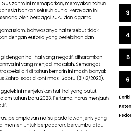
a Gus zahro ini memaparkan, merayakan tahun
donesia
bahkan seluruh dunia. Perayaan ini
3
n senang oleh berbagai suku dan agama.
agama Islam, bahwasanya hal tersebut tidak
4
akan dengan euforia yang berlebihan dan
5
ngi dengan hal-hal yang negatif, diharamkan
annya ini yang menjadi masalah. Semangat
ospeksi diri di tahun kemarin ini masih banyak
Zahro, saat dikonfirmasi, Sabtu (31/12/2022).
6
galek ini menjelaskan hal-hal yang patut
Berik
alam tahun baru 2023. Pertama, harus menjauhi
if.
Kete
Pedo
ras
, pelampiasan nafsu pada lawan jenis yang
gai momen untuk berpacaran, bercumbu atau