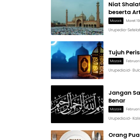
Niat Shala
beserta Ar
Mozaik
Maret 1
Urupedia-Setela
Tujuh Peri
Mozaik
Februari
Urupedia.id- B
Jangan S
Benar
Mozaik
Februari
Urupedia.id- Kal
Orang Pua