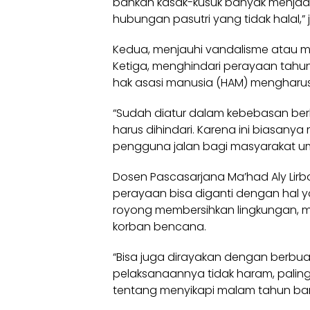
bahkan kasak-kusuk banyak menjad
hubungan pasutri yang tidak halal,” 
Kedua, menjauhi vandalisme atau m
Ketiga, menghindari perayaan tahu
hak asasi manusia (
HAM
) mengharus
“Sudah diatur dalam kebebasan berk
harus dihindari. Karena ini biasa
pengguna jalan bagi masyarakat u
Dosen Pascasarjana Ma’had Aly Lir
perayaan bisa diganti dengan hal y
royong membersihkan lingkungan, 
korban bencana.
“Bisa juga dirayakan dengan berbuat 
pelaksanaannya tidak haram, paling 
tentang menyikapi malam tahun bar