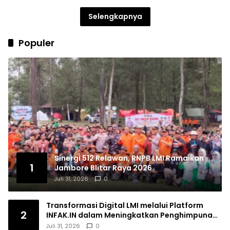
Selengkapnya
Populer
Sinergi 512 Relawan, RNPB LMI Ramaikan
1
Jambore Blitar Raya 2026
Juli 31, 2026
0
Transformasi Digital LMI melalui Platform
2
INFAK.IN dalam Meningkatkan Penghimpunan
Dana Filantropi Islam
Juli 31, 2026
0