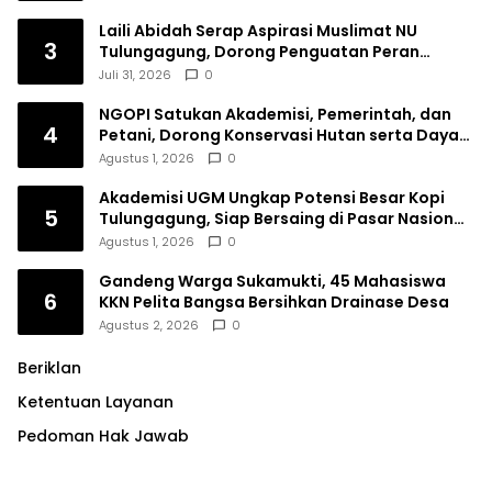
Laili Abidah Serap Aspirasi Muslimat NU
3
Tulungagung, Dorong Penguatan Peran
Perempuan
Juli 31, 2026
0
NGOPI Satukan Akademisi, Pemerintah, dan
4
Petani, Dorong Konservasi Hutan serta Daya
Saing Kopi Tulungagung
Agustus 1, 2026
0
Akademisi UGM Ungkap Potensi Besar Kopi
5
Tulungagung, Siap Bersaing di Pasar Nasional
hingga Dunia
Agustus 1, 2026
0
Gandeng Warga Sukamukti, 45 Mahasiswa
6
KKN Pelita Bangsa Bersihkan Drainase Desa
Agustus 2, 2026
0
Beriklan
Ketentuan Layanan
Pedoman Hak Jawab