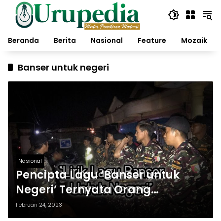
Langsung
ke
konten
Beranda
Berita
Nasional
Feature
Mozaik
Banser untuk negeri
Nasional
Pencipta Lagu ‘Banser untuk
Negeri’ Ternyata Orang
Lumajang, Ini Liriknya
Februari 24, 2023