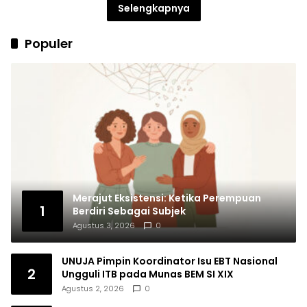
Selengkapnya
Populer
Merajut Eksistensi: Ketika Perempuan
1
Berdiri Sebagai Subjek
Agustus 3, 2026
0
UNUJA Pimpin Koordinator Isu EBT Nasional
2
Ungguli ITB pada Munas BEM SI XIX
Agustus 2, 2026
0