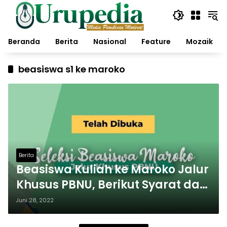
Langsung
ke
konten
Beranda
Berita
Nasional
Feature
Mozaik
beasiswa s1 ke maroko
Berita
Beasiswa Kuliah ke Maroko Jalur
Khusus PBNU, Berikut Syarat dan
Kelengkapan Dokumenya
Juni 28, 2022