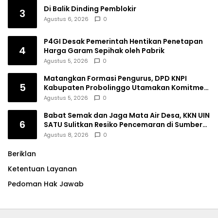
Di Balik Dinding Pemblokir
3
Agustus 6, 2026
0
P4GI Desak Pemerintah Hentikan Penetapan
4
Harga Garam Sepihak oleh Pabrik
Agustus 5, 2026
0
Matangkan Formasi Pengurus, DPD KNPI
5
Kabupaten Probolinggo Utamakan Komitmen
dan Kinerja
Agustus 5, 2026
0
Babat Semak dan Jaga Mata Air Desa, KKN UIN
6
SATU Sulitkan Resiko Pencemaran di Sumber
Ngumbul
Agustus 8, 2026
0
Beriklan
Ketentuan Layanan
Pedoman Hak Jawab