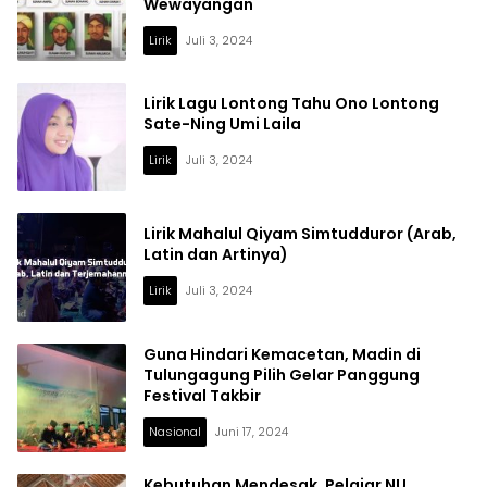
Wewayangan
Lirik
Juli 3, 2024
Lirik Lagu Lontong Tahu Ono Lontong
Sate-Ning Umi Laila
Lirik
Juli 3, 2024
Lirik Mahalul Qiyam Simtudduror (Arab,
Latin dan Artinya)
Lirik
Juli 3, 2024
Guna Hindari Kemacetan, Madin di
Tulungagung Pilih Gelar Panggung
Festival Takbir
Nasional
Juni 17, 2024
Kebutuhan Mendesak, Pelajar NU