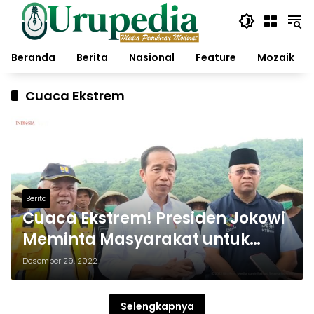
Langsung
ke
konten
Beranda
Berita
Nasional
Feature
Mozaik
Cuaca Ekstrem
Berita
Cuaca Ekstrem! Presiden Jokowi
Meminta Masyarakat untuk
Berhati-hati
Desember 29, 2022
Selengkapnya