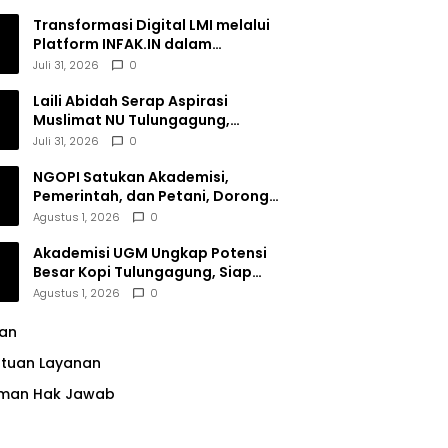
Transformasi Digital LMI melalui
Platform INFAK.IN dalam
Meningkatkan Penghimpunan
Juli 31, 2026
0
Dana Filantropi Islam
Laili Abidah Serap Aspirasi
Muslimat NU Tulungagung,
Dorong Penguatan Peran
Juli 31, 2026
0
Perempuan
NGOPI Satukan Akademisi,
Pemerintah, dan Petani, Dorong
Konservasi Hutan serta Daya
Agustus 1, 2026
0
Saing Kopi Tulungagung
Akademisi UGM Ungkap Potensi
Besar Kopi Tulungagung, Siap
Bersaing di Pasar Nasional hingga
Agustus 1, 2026
0
Dunia
lan
ntuan Layanan
man Hak Jawab