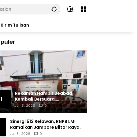
Kirim Tulisan
puler
Rekaman Hampir Seabad
1
Kembali Bersuara,
Masyarakat Flores Hidupkan
Juli 31, 2026
0
Lagi Ingatan Leluhur
Sinergi 512 Relawan, RNPB LMI
Ramaikan Jambore Blitar Raya
2026
Juli 31, 2026
0