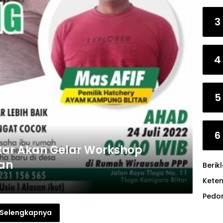
3
4
5
6
tar Akan Gelar Workshop
an
Berik
Kete
Pedo
Selengkapnya