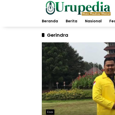
Langsung
ke
konten
Beranda
Berita
Nasional
Fe
Gerindra
Esai