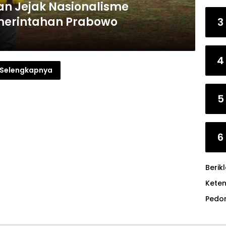
an Jejak Nasionalisme
merintahan Prabowo
3
4
Selengkapnya
5
6
Berik
Kete
Pedo