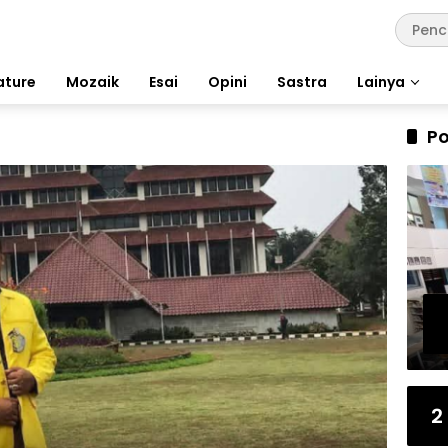
ature
Mozaik
Esai
Opini
Sastra
Lainya
Po
2