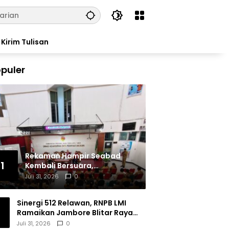
Kirim Tulisan
puler
Rekaman Hampir Seabad
1
Kembali Bersuara,
Masyarakat Flores Hidupkan
Juli 31, 2026
0
Lagi Ingatan Leluhur
Sinergi 512 Relawan, RNPB LMI
Ramaikan Jambore Blitar Raya
2026
Juli 31, 2026
0