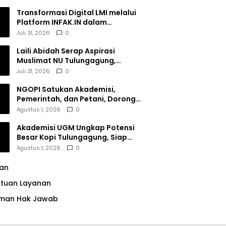
Transformasi Digital LMI melalui
Platform INFAK.IN dalam
Meningkatkan Penghimpunan
Juli 31, 2026
0
Dana Filantropi Islam
Laili Abidah Serap Aspirasi
Muslimat NU Tulungagung,
Dorong Penguatan Peran
Juli 31, 2026
0
Perempuan
NGOPI Satukan Akademisi,
Pemerintah, dan Petani, Dorong
Konservasi Hutan serta Daya
Agustus 1, 2026
0
Saing Kopi Tulungagung
Akademisi UGM Ungkap Potensi
Besar Kopi Tulungagung, Siap
Bersaing di Pasar Nasional hingga
Agustus 1, 2026
0
Dunia
lan
ntuan Layanan
man Hak Jawab