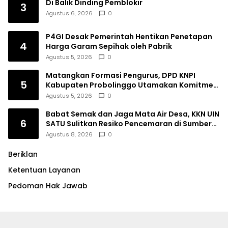
Di Balik Dinding Pemblokir
3
Agustus 6, 2026
0
P4GI Desak Pemerintah Hentikan Penetapan
4
Harga Garam Sepihak oleh Pabrik
Agustus 5, 2026
0
Matangkan Formasi Pengurus, DPD KNPI
5
Kabupaten Probolinggo Utamakan Komitmen
dan Kinerja
Agustus 5, 2026
0
Babat Semak dan Jaga Mata Air Desa, KKN UIN
6
SATU Sulitkan Resiko Pencemaran di Sumber
Ngumbul
Agustus 8, 2026
0
Beriklan
Ketentuan Layanan
Pedoman Hak Jawab