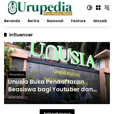
Langsung
ke
konten
Beranda
Berita
Nasional
Feature
Mozaik
influencer
Pendidikan
Unusia Buka Pendaftaran
Beasiswa bagi Youtuber dan
Selebgram untuk Semua Prodi
Juli 11, 2022
Selengkapnya