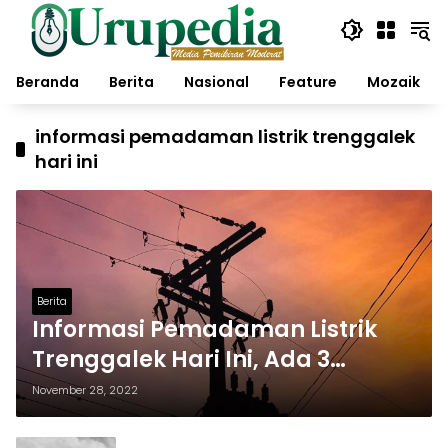
Langsung
ke
konten
Beranda
Berita
Nasional
Feature
Mozaik
informasi pemadaman listrik trenggalek
hari ini
Berita
Informasi Pemadaman Listrik
Trenggalek Hari Ini, Ada 3
Kecamatan
November 28, 2022