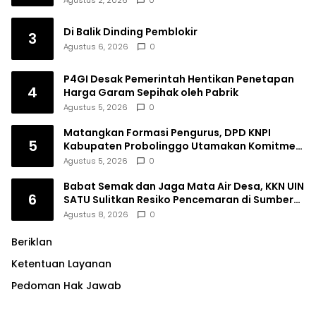
Di Balik Dinding Pemblokir
3
Agustus 6, 2026
0
P4GI Desak Pemerintah Hentikan Penetapan
4
Harga Garam Sepihak oleh Pabrik
Agustus 5, 2026
0
Matangkan Formasi Pengurus, DPD KNPI
5
Kabupaten Probolinggo Utamakan Komitmen
dan Kinerja
Agustus 5, 2026
0
Babat Semak dan Jaga Mata Air Desa, KKN UIN
6
SATU Sulitkan Resiko Pencemaran di Sumber
Ngumbul
Agustus 8, 2026
0
Beriklan
Ketentuan Layanan
Pedoman Hak Jawab