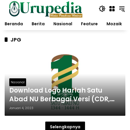
Langsung
ke
konten
Beranda
Berita
Nasional
Feature
Mozaik
JPG
Nasional
Download Logo Harlah Satu
Abad NU Berbagai Versi (CDR,
PNG, JPG, Ilustrator)
Januari 4, 2023
Selengkapnya