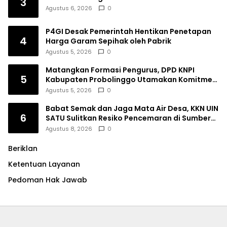
3
Agustus 6, 2026
0
P4GI Desak Pemerintah Hentikan Penetapan
4
Harga Garam Sepihak oleh Pabrik
Agustus 5, 2026
0
Matangkan Formasi Pengurus, DPD KNPI
5
Kabupaten Probolinggo Utamakan Komitmen
dan Kinerja
Agustus 5, 2026
0
Babat Semak dan Jaga Mata Air Desa, KKN UIN
6
SATU Sulitkan Resiko Pencemaran di Sumber
Ngumbul
Agustus 8, 2026
0
Beriklan
Ketentuan Layanan
Pedoman Hak Jawab