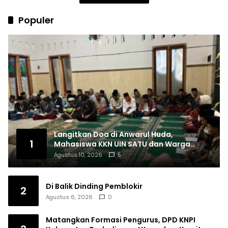
Populer
Langitkan Doa di Anwarul Huda,
1
Mahasiswa KKN UIN SATU dan Warga
Nglutung Gelar Istighosah dan Doa’
Agustus 10, 2026
5
Bersama
Di Balik Dinding Pemblokir
2
Agustus 6, 2026
0
Matangkan Formasi Pengurus, DPD KNPI