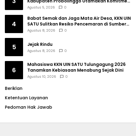
3
Kabupaten Probolinggo Utamakan Komitmen
dan Kinerja
Agustus 5, 2026
0
Babat Semak dan Jaga Mata Air Desa, KKN UIN
4
SATU Sulitkan Resiko Pencemaran di Sumber
Ngumbul
Agustus 8, 2026
0
Jejak Rindu
5
Agustus 8, 2026
0
Mahasiswa KKN UIN SATU Tulungagung 2026
6
Tanamkan Kebiasaan Menabung Sejak Dini
Agustus 10, 2026
0
Beriklan
Ketentuan Layanan
Pedoman Hak Jawab