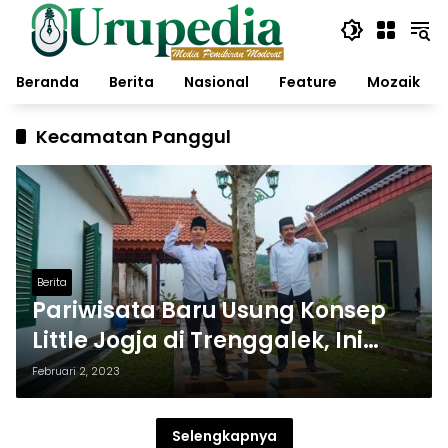
Langsung
ke
konten
Beranda
Berita
Nasional
Feature
Mozaik
Kecamatan Panggul
Berita
Pariwisata Baru Usung Konsep
Little Jogja di Trenggalek, Ini
Fasilitasnya…
Februari 2, 2023
Selengkapnya