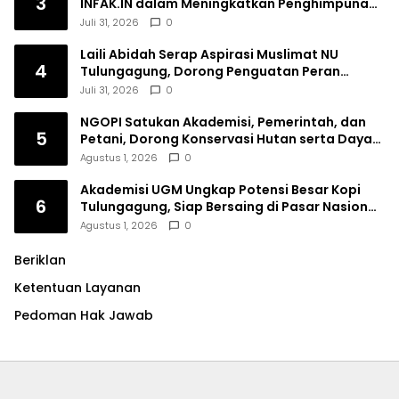
3
INFAK.IN dalam Meningkatkan Penghimpunan
Dana Filantropi Islam
Juli 31, 2026
0
Laili Abidah Serap Aspirasi Muslimat NU
4
Tulungagung, Dorong Penguatan Peran
Perempuan
Juli 31, 2026
0
NGOPI Satukan Akademisi, Pemerintah, dan
5
Petani, Dorong Konservasi Hutan serta Daya
Saing Kopi Tulungagung
Agustus 1, 2026
0
Akademisi UGM Ungkap Potensi Besar Kopi
6
Tulungagung, Siap Bersaing di Pasar Nasional
hingga Dunia
Agustus 1, 2026
0
Beriklan
Ketentuan Layanan
Pedoman Hak Jawab