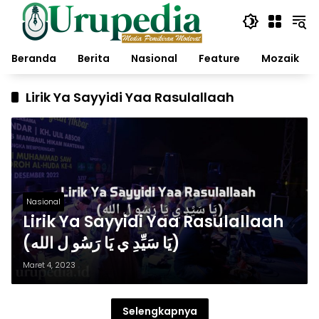
Langsung
ke
konten
Beranda
Berita
Nasional
Feature
Mozaik
Lirik Ya Sayyidi Yaa Rasulallaah
Nasional
Lirik Ya Sayyidi Yaa Rasulallaah
(يَا سَيِّدِ ي يَا رَسُو ل الله)
Maret 4, 2023
Selengkapnya