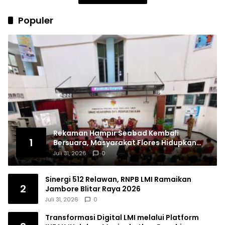
Populer
Rekaman Hampir Seabad Kembali
1
Bersuara, Masyarakat Flores Hidupkan
Lagi Ingatan Leluhur
Juli 31, 2026
0
Sinergi 512 Relawan, RNPB LMI Ramaikan
2
Jambore Blitar Raya 2026
Juli 31, 2026
0
Transformasi Digital LMI melalui Platform