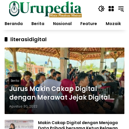
Langsung
ke
konten
Beranda
Berita
Nasional
Feature
Mozaik
literasidigital
Berita
Jurus Makin Cakap Digital
dengan Merawat Jejak Digital
Bersama Donny B.U
Agustus 30, 2022
Makin Cakap Digital dengan Menjaga
Data Pribadi bersama Ketua Relawan