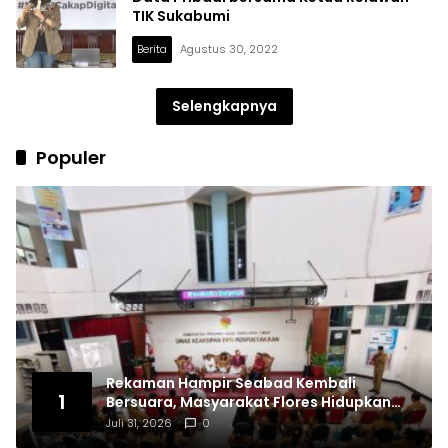
TIK Sukabumi
Berita
Agustus 30, 2022
Selengkapnya
Populer
Rekaman Hampir Seabad Kembali
1
Bersuara, Masyarakat Flores Hidupkan
Lagi Ingatan Leluhur
Juli 31, 2026
0