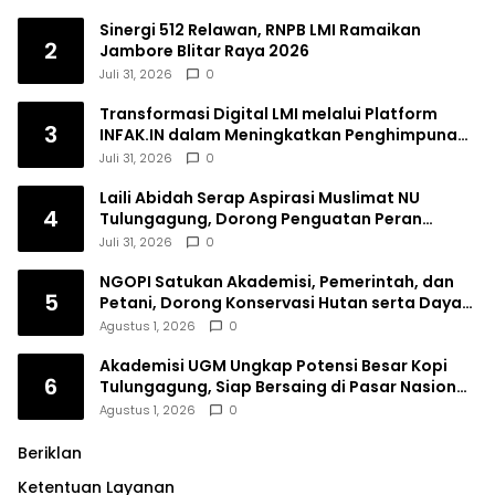
Sinergi 512 Relawan, RNPB LMI Ramaikan
2
Jambore Blitar Raya 2026
Juli 31, 2026
0
Transformasi Digital LMI melalui Platform
3
INFAK.IN dalam Meningkatkan Penghimpunan
Dana Filantropi Islam
Juli 31, 2026
0
Laili Abidah Serap Aspirasi Muslimat NU
4
Tulungagung, Dorong Penguatan Peran
Perempuan
Juli 31, 2026
0
NGOPI Satukan Akademisi, Pemerintah, dan
5
Petani, Dorong Konservasi Hutan serta Daya
Saing Kopi Tulungagung
Agustus 1, 2026
0
Akademisi UGM Ungkap Potensi Besar Kopi
6
Tulungagung, Siap Bersaing di Pasar Nasional
hingga Dunia
Agustus 1, 2026
0
Beriklan
Ketentuan Layanan