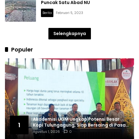
Puncak Satu Abad NU
Berita
Februari 5, 2023
Selengkapnya
Populer
Akademisi UGM Ungkap Potensi Besar
1
Kopi Tulungagung, Siap Bersaing di Pasar
Nasional hingga Dunia
Agustus 1, 2026
0