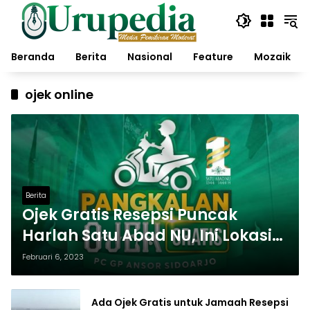
Langsung
ke
konten
Beranda
Berita
Nasional
Feature
Mozaik
ojek online
Berita
Ojek Gratis Resepsi Puncak
Harlah Satu Abad NU, Ini Lokasi
dan Narahubungnya…
Februari 6, 2023
Ada Ojek Gratis untuk Jamaah Resepsi