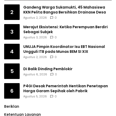
Gandeng Warga Sukamukti, 45 Mahasiswa
2
KKN Pelita Bangsa Bersihkan Drainase Desa
Agustus 2, 2026
0
Merajut Eksistensi: Ketika Perempuan Berdiri
3
Sebagai Subjek
Agustus 3, 2026
0
UNUJA Pimpin Koordinator Isu EBT Nasional
4
Ungguli ITB pada Munas BEM SI XIX
Agustus 2, 2026
0
Di Balik Dinding Pemblokir
5
Agustus 6, 2026
0
P4GI Desak Pemerintah Hentikan Penetapan
6
Harga Garam Sepihak oleh Pabrik
Agustus 5, 2026
0
Beriklan
Ketentuan Layanan