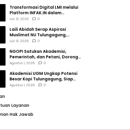
Transformasi Digital LMI melalui
Platform INFAK.IN dalam
Meningkatkan Penghimpunan
Juli 31, 2026
0
Dana Filantropi Islam
Laili Abidah Serap Aspirasi
Muslimat NU Tulungagung,
Dorong Penguatan Peran
Juli 31, 2026
0
Perempuan
NGOPI Satukan Akademisi,
Pemerintah, dan Petani, Dorong
Konservasi Hutan serta Daya
Agustus 1, 2026
0
Saing Kopi Tulungagung
Akademisi UGM Ungkap Potensi
Besar Kopi Tulungagung, Siap
Bersaing di Pasar Nasional hingga
Agustus 1, 2026
0
Dunia
lan
ntuan Layanan
man Hak Jawab