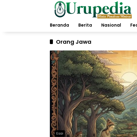
Langsung
ke
konten
Beranda
Berita
Nasional
Fe
Orang Jawa
Esai