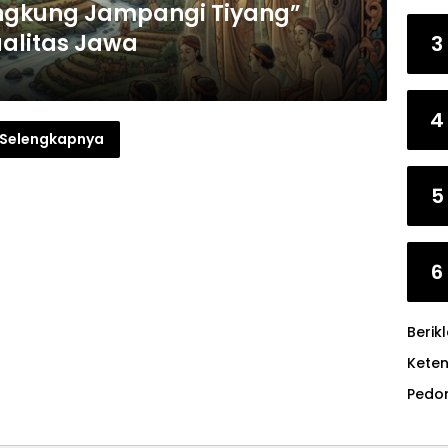
angkung Jampangi Tiyang”
ualitas Jawa
3
4
Selengkapnya
5
6
Berik
Kete
Pedo