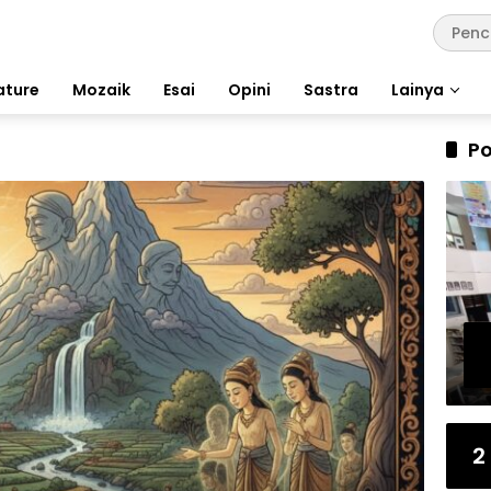
ature
Mozaik
Esai
Opini
Sastra
Lainya
Po
2