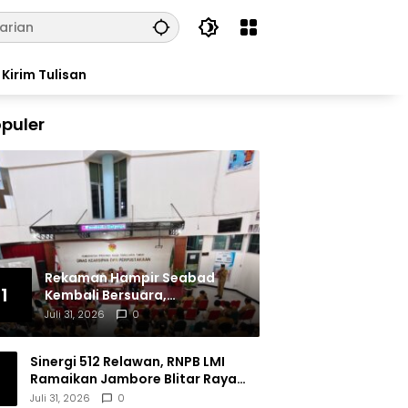
Kirim Tulisan
puler
Rekaman Hampir Seabad
1
Kembali Bersuara,
Masyarakat Flores Hidupkan
Juli 31, 2026
0
Lagi Ingatan Leluhur
Sinergi 512 Relawan, RNPB LMI
Ramaikan Jambore Blitar Raya
2026
Juli 31, 2026
0