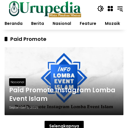
Langsung
ke
konten
Beranda
Berita
Nasional
Feature
Mozaik
Paid Promote
Nasional
Paid Promote Instagram Lomba
Event Islam
September 5, 2025
Selengkapnya