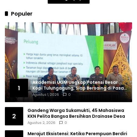
Populer
Akademisi UGM Ungkap Potensi Besar
1
Kopi Tulungagung, Siap Bersaing di Pasar
Nasional hingga Dunia
Agustus 1, 2026
0
Gandeng Warga Sukamukti, 45 Mahasiswa
2
KKN Pelita Bangsa Bersihkan Drainase Desa
Agustus 2, 2026
0
Merajut Eksistensi: Ketika Perempuan Berdiri