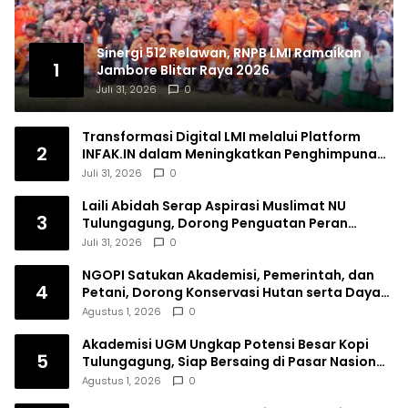
Sinergi 512 Relawan, RNPB LMI Ramaikan
1
Jambore Blitar Raya 2026
Juli 31, 2026
0
Transformasi Digital LMI melalui Platform
2
INFAK.IN dalam Meningkatkan Penghimpunan
Dana Filantropi Islam
Juli 31, 2026
0
Laili Abidah Serap Aspirasi Muslimat NU
3
Tulungagung, Dorong Penguatan Peran
Perempuan
Juli 31, 2026
0
NGOPI Satukan Akademisi, Pemerintah, dan
4
Petani, Dorong Konservasi Hutan serta Daya
Saing Kopi Tulungagung
Agustus 1, 2026
0
Akademisi UGM Ungkap Potensi Besar Kopi
5
Tulungagung, Siap Bersaing di Pasar Nasional
hingga Dunia
Agustus 1, 2026
0