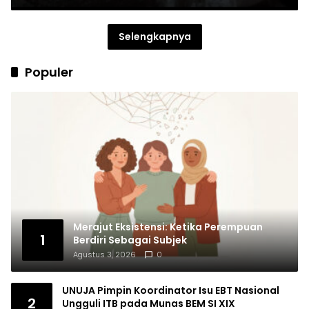
Selengkapnya
Populer
Merajut Eksistensi: Ketika Perempuan
1
Berdiri Sebagai Subjek
Agustus 3, 2026
0
UNUJA Pimpin Koordinator Isu EBT Nasional
2
Ungguli ITB pada Munas BEM SI XIX