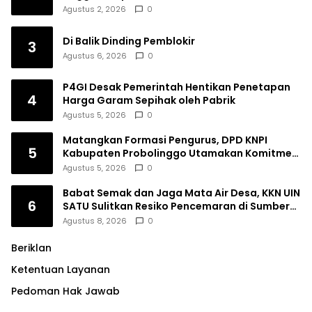
Agustus 2, 2026
0
Di Balik Dinding Pemblokir
3
Agustus 6, 2026
0
P4GI Desak Pemerintah Hentikan Penetapan
4
Harga Garam Sepihak oleh Pabrik
Agustus 5, 2026
0
Matangkan Formasi Pengurus, DPD KNPI
5
Kabupaten Probolinggo Utamakan Komitmen
dan Kinerja
Agustus 5, 2026
0
Babat Semak dan Jaga Mata Air Desa, KKN UIN
6
SATU Sulitkan Resiko Pencemaran di Sumber
Ngumbul
Agustus 8, 2026
0
Beriklan
Ketentuan Layanan
Pedoman Hak Jawab