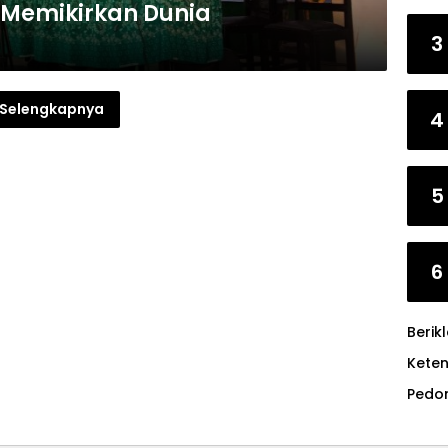
s Memikirkan Dunia
3
Selengkapnya
4
5
6
Berik
Kete
Pedo