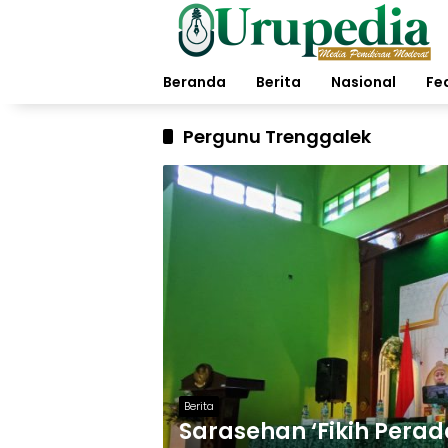
Langsung
ke
konten
Beranda
Berita
Nasional
Fe
Pergunu Trenggalek
Berita
Sarasehan ‘Fikih Pera