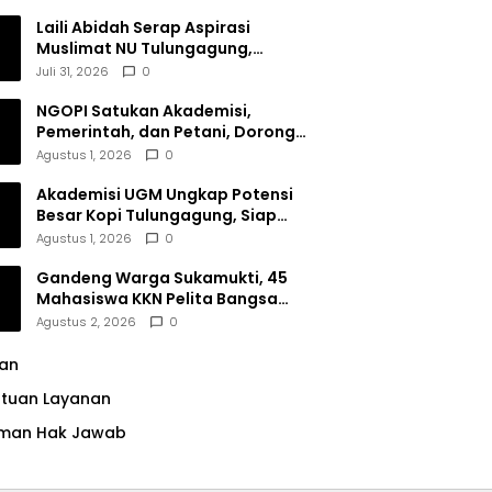
Dana Filantropi Islam
Laili Abidah Serap Aspirasi
Muslimat NU Tulungagung,
Dorong Penguatan Peran
Juli 31, 2026
0
Perempuan
NGOPI Satukan Akademisi,
Pemerintah, dan Petani, Dorong
Konservasi Hutan serta Daya
Agustus 1, 2026
0
Saing Kopi Tulungagung
Akademisi UGM Ungkap Potensi
Besar Kopi Tulungagung, Siap
Bersaing di Pasar Nasional hingga
Agustus 1, 2026
0
Dunia
Gandeng Warga Sukamukti, 45
Mahasiswa KKN Pelita Bangsa
Bersihkan Drainase Desa
Agustus 2, 2026
0
lan
ntuan Layanan
man Hak Jawab