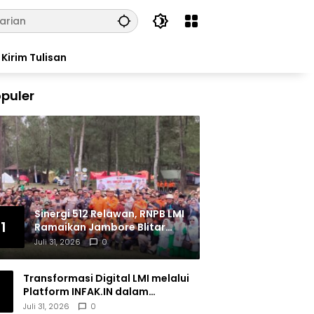
Kirim Tulisan
puler
Sinergi 512 Relawan, RNPB LMI
1
Ramaikan Jambore Blitar
Raya 2026
Juli 31, 2026
0
Transformasi Digital LMI melalui
Platform INFAK.IN dalam
Meningkatkan Penghimpunan
Juli 31, 2026
0