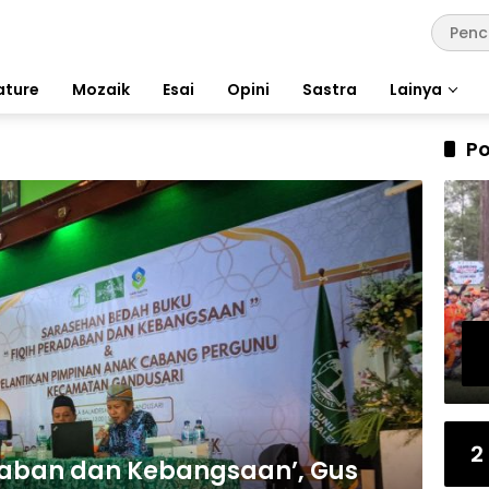
ature
Mozaik
Esai
Opini
Sastra
Lainya
Po
2
daban dan Kebangsaan’, Gus