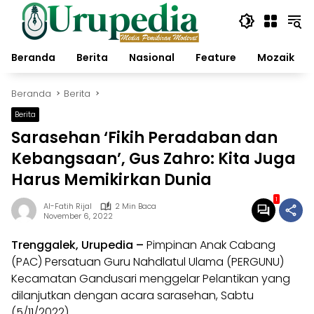
Langsung
ke
konten
Beranda
Berita
Nasional
Feature
Mozaik
Beranda
Berita
Berita
Sarasehan ‘Fikih Peradaban dan
Kebangsaan’, Gus Zahro: Kita Juga
Harus Memikirkan Dunia
1
Al-Fatih Rijal
2 Min Baca
November 6, 2022
Trenggalek,
Urupedia
–
Pimpinan Anak Cabang
(PAC) Persatuan Guru Nahdlatul Ulama (
PERGUNU
)
Kecamatan Gandusari menggelar Pelantikan yang
dilanjutkan dengan acara sarasehan, Sabtu
(5/11/2022).