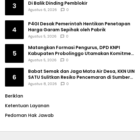
Di Balik Dinding Pemblokir
3
Agustus 6, 2026
0
P4GI Desak Pemerintah Hentikan Penetapan
4
Harga Garam Sepihak oleh Pabrik
Agustus 5, 2026
0
Matangkan Formasi Pengurus, DPD KNPI
5
Kabupaten Probolinggo Utamakan Komitmen
dan Kinerja
Agustus 5, 2026
0
Babat Semak dan Jaga Mata Air Desa, KKN UIN
6
SATU Sulitkan Resiko Pencemaran di Sumber
Ngumbul
Agustus 8, 2026
0
Beriklan
Ketentuan Layanan
Pedoman Hak Jawab