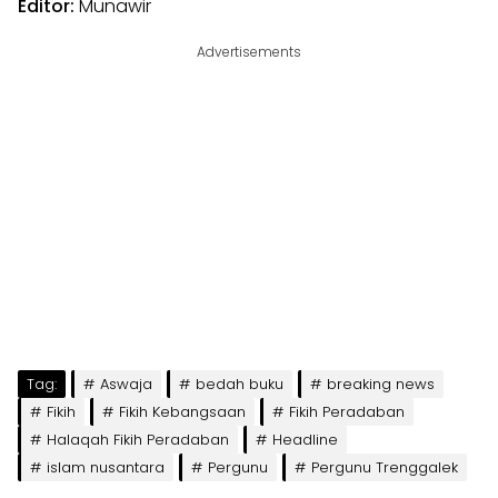
Editor:
Munawir
Advertisements
Tag:
Aswaja
bedah buku
breaking news
Fikih
Fikih Kebangsaan
Fikih Peradaban
Halaqah Fikih Peradaban
Headline
islam nusantara
Pergunu
Pergunu Trenggalek