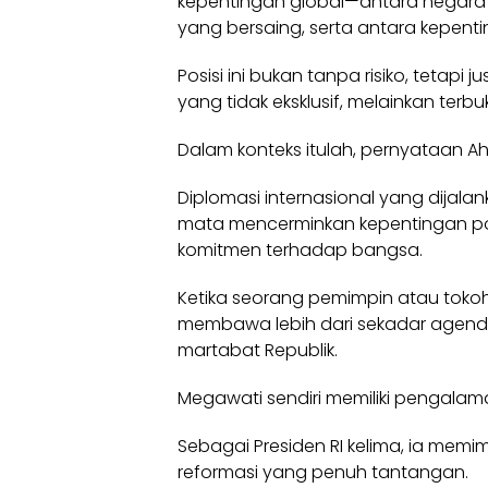
kepentingan global—antara negara
yang bersaing, serta antara kepen
Posisi ini bukan tanpa risiko, tetap
yang tidak eksklusif, melainkan ter
Dalam konteks itulah, pernyataan 
Diplomasi internasional yang dijala
mata mencerminkan kepentingan politi
komitmen terhadap bangsa.
Ketika seorang pemimpin atau tokoh p
membawa lebih dari sekadar agend
martabat Republik.
Megawati sendiri memiliki pengala
Sebagai Presiden RI kelima, ia mem
reformasi yang penuh tantangan.