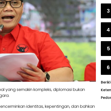
3
4
5
6
Berik
al yang semakin kompleks, diplomasi bukan
Kete
gara.
Pedo
encerminkan identitas, kepentingan, dan bahkan