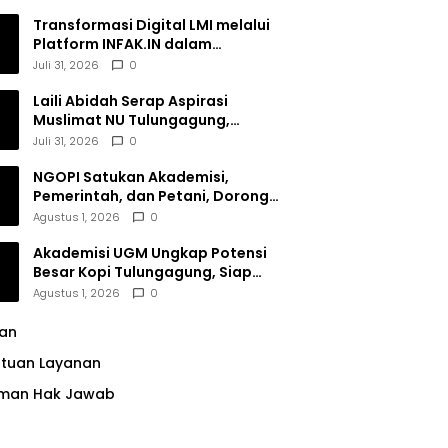
Transformasi Digital LMI melalui
Platform INFAK.IN dalam
Meningkatkan Penghimpunan
Juli 31, 2026
0
Dana Filantropi Islam
Laili Abidah Serap Aspirasi
Muslimat NU Tulungagung,
Dorong Penguatan Peran
Juli 31, 2026
0
Perempuan
NGOPI Satukan Akademisi,
Pemerintah, dan Petani, Dorong
Konservasi Hutan serta Daya
Agustus 1, 2026
0
Saing Kopi Tulungagung
Akademisi UGM Ungkap Potensi
Besar Kopi Tulungagung, Siap
Bersaing di Pasar Nasional hingga
Agustus 1, 2026
0
Dunia
lan
ntuan Layanan
man Hak Jawab