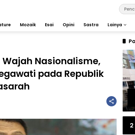
ature
Mozaik
Esai
Opini
Sastra
Lainya
Po
 Wajah Nasionalisme,
gawati pada Republik
asarah
2