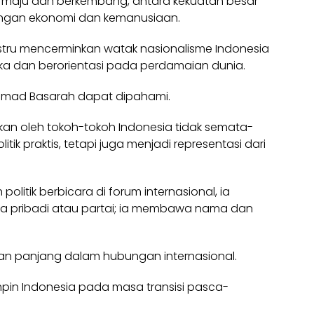
 maju dan berkembang, antara kekuatan besar
tingan ekonomi dan kemanusiaan.
i justru mencerminkan watak nasionalisme Indonesia
buka dan berorientasi pada perdamaian dunia.
Ahmad Basarah dapat dipahami.
nkan oleh tokoh-tokoh Indonesia tidak semata-
k praktis, tetapi juga menjadi representasi dari
olitik berbicara di forum internasional, ia
a pribadi atau partai; ia membawa nama dan
man panjang dalam hubungan internasional.
impin Indonesia pada masa transisi pasca-