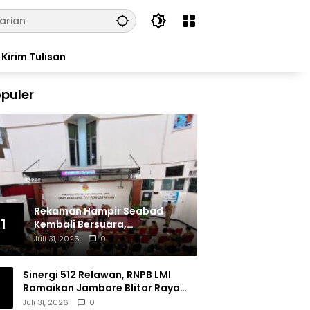
Kirim Tulisan
puler
Rekaman Hampir Seabad
1
Kembali Bersuara,
Masyarakat Flores Hidupkan
Juli 31, 2026
0
Lagi Ingatan Leluhur
Sinergi 512 Relawan, RNPB LMI
Ramaikan Jambore Blitar Raya
2026
Juli 31, 2026
0