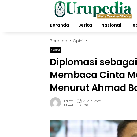
Langsung
ke
konten
Beranda
Berita
Nasional
Fe
Beranda
Opini
Opini
Diplomasi sebagai
Membaca Cinta Me
Menurut Ahmad B
Editor
3 Min Baca
Maret 10, 2026