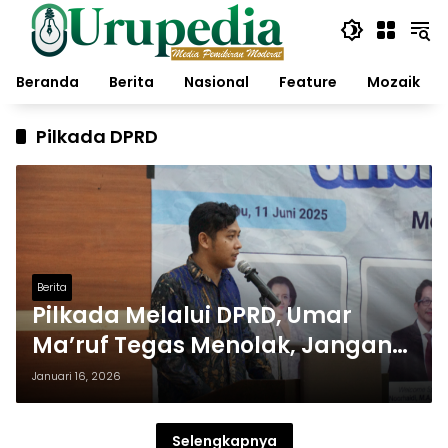
Langsung
ke
konten
Beranda
Berita
Nasional
Feature
Mozaik
Pilkada DPRD
Berita
Pilkada Melalui DPRD, Umar
Ma’ruf Tegas Menolak, Jangan
Abaikan Suara Rakyat
Januari 16, 2026
Selengkapnya