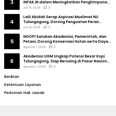
3
INFAK.IN dalam Meningkatkan Penghimpunan
Dana Filantropi Islam
Juli 31, 2026
0
Laili Abidah Serap Aspirasi Muslimat NU
4
Tulungagung, Dorong Penguatan Peran
Perempuan
Juli 31, 2026
0
NGOPI Satukan Akademisi, Pemerintah, dan
5
Petani, Dorong Konservasi Hutan serta Daya
Saing Kopi Tulungagung
Agustus 1, 2026
0
Akademisi UGM Ungkap Potensi Besar Kopi
6
Tulungagung, Siap Bersaing di Pasar Nasional
hingga Dunia
Agustus 1, 2026
0
Beriklan
Ketentuan Layanan
Pedoman Hak Jawab