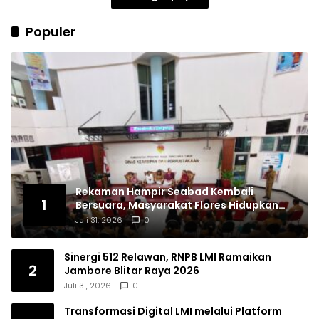
Populer
Rekaman Hampir Seabad Kembali
1
Bersuara, Masyarakat Flores Hidupkan
Lagi Ingatan Leluhur
Juli 31, 2026
0
Sinergi 512 Relawan, RNPB LMI Ramaikan
2
Jambore Blitar Raya 2026
Juli 31, 2026
0
Transformasi Digital LMI melalui Platform