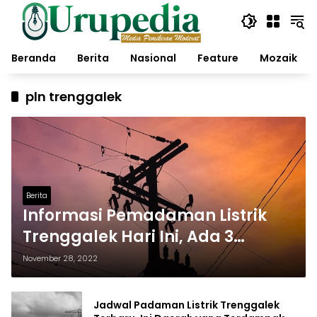
Langsung
ke
konten
Beranda
Berita
Nasional
Feature
Mozaik
pln trenggalek
Berita
Informasi Pemadaman Listrik
Trenggalek Hari Ini, Ada 3
Kecamatan
November 28, 2022
Jadwal Padaman Listrik Trenggalek