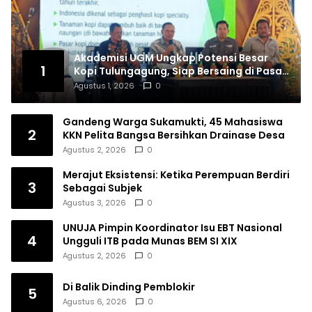
Akademisi UGM Ungkap Potensi Besar
1
Kopi Tulungagung, Siap Bersaing di Pasar
Nasional hingga Dunia
Agustus 1, 2026
0
Gandeng Warga Sukamukti, 45 Mahasiswa
2
KKN Pelita Bangsa Bersihkan Drainase Desa
Agustus 2, 2026
0
Merajut Eksistensi: Ketika Perempuan Berdiri
3
Sebagai Subjek
Agustus 3, 2026
0
UNUJA Pimpin Koordinator Isu EBT Nasional
4
Ungguli ITB pada Munas BEM SI XIX
Agustus 2, 2026
0
Di Balik Dinding Pemblokir
5
Agustus 6, 2026
0