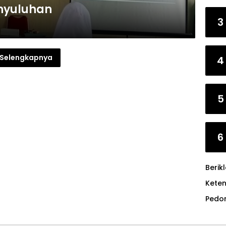
nyuluhan
3
Selengkapnya
4
5
6
Berik
Kete
Pedo