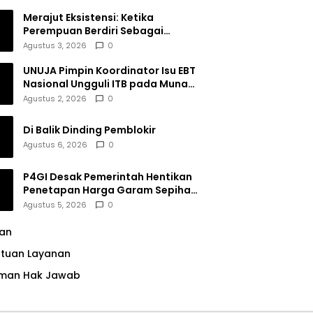
Merajut Eksistensi: Ketika
Perempuan Berdiri Sebagai
Subjek
Agustus 3, 2026
0
UNUJA Pimpin Koordinator Isu EBT
Nasional Ungguli ITB pada Munas
BEM SI XIX
Agustus 2, 2026
0
Di Balik Dinding Pemblokir
Agustus 6, 2026
0
P4GI Desak Pemerintah Hentikan
Penetapan Harga Garam Sepihak
oleh Pabrik
Agustus 5, 2026
0
lan
ntuan Layanan
man Hak Jawab