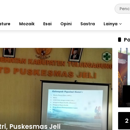
ature
Mozaik
Esai
Opini
Sastra
Lainya
i
Po
2
ri, Puskesmas Jeli