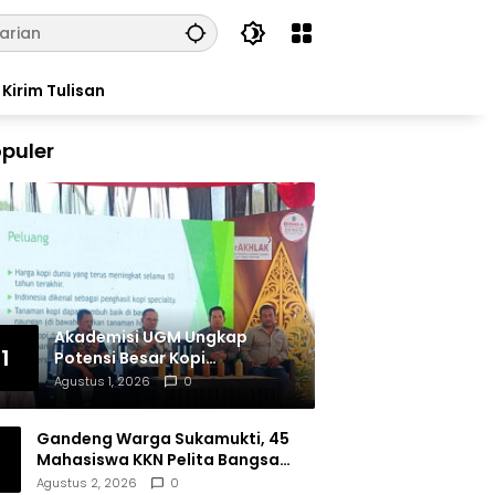
Kirim Tulisan
puler
Akademisi UGM Ungkap
1
Potensi Besar Kopi
Tulungagung, Siap Bersaing
Agustus 1, 2026
0
di Pasar Nasional hingga
Dunia
Gandeng Warga Sukamukti, 45
Mahasiswa KKN Pelita Bangsa
Bersihkan Drainase Desa
Agustus 2, 2026
0