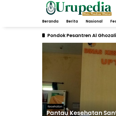
Langsung
ke
konten
Beranda
Berita
Nasional
Fe
Pondok Pesantren Al Ghozal
Kesehatan
Pantau Kesehatan Sant