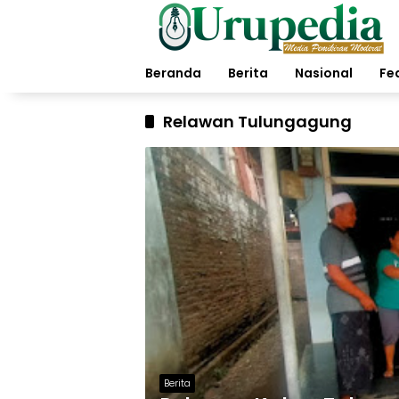
Langsung
ke
konten
Beranda
Berita
Nasional
Fe
Relawan Tulungagung
Berita