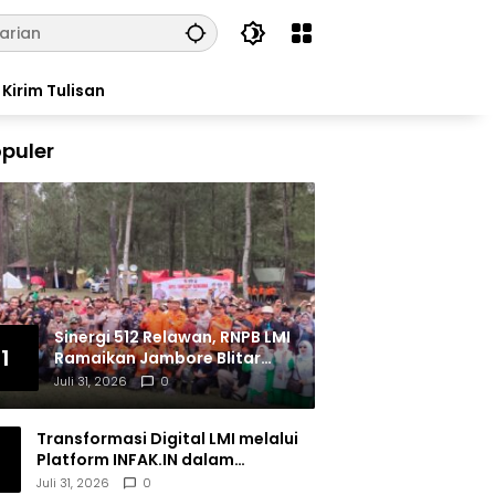
Kirim Tulisan
puler
Sinergi 512 Relawan, RNPB LMI
1
Ramaikan Jambore Blitar
Raya 2026
Juli 31, 2026
0
Transformasi Digital LMI melalui
Platform INFAK.IN dalam
Meningkatkan Penghimpunan
Juli 31, 2026
0