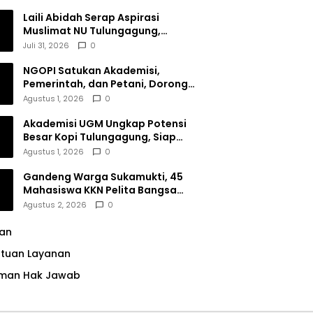
Dana Filantropi Islam
Laili Abidah Serap Aspirasi
Muslimat NU Tulungagung,
Dorong Penguatan Peran
Juli 31, 2026
0
Perempuan
NGOPI Satukan Akademisi,
Pemerintah, dan Petani, Dorong
Konservasi Hutan serta Daya
Agustus 1, 2026
0
Saing Kopi Tulungagung
Akademisi UGM Ungkap Potensi
Besar Kopi Tulungagung, Siap
Bersaing di Pasar Nasional hingga
Agustus 1, 2026
0
Dunia
Gandeng Warga Sukamukti, 45
Mahasiswa KKN Pelita Bangsa
Bersihkan Drainase Desa
Agustus 2, 2026
0
lan
ntuan Layanan
man Hak Jawab