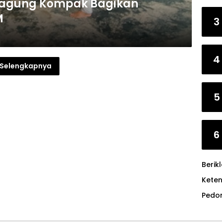
gagung Kompak Bagikan
M
3
4
Selengkapnya
5
6
Berik
Kete
Pedo