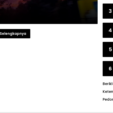
3
4
Selengkapnya
5
6
Berik
Kete
Pedo