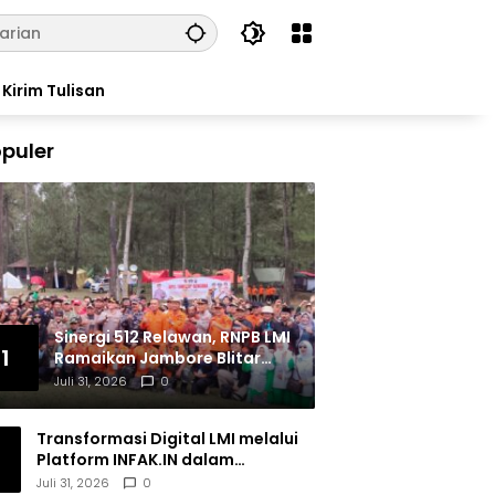
Kirim Tulisan
puler
Sinergi 512 Relawan, RNPB LMI
1
Ramaikan Jambore Blitar
Raya 2026
Juli 31, 2026
0
Transformasi Digital LMI melalui
Platform INFAK.IN dalam
Meningkatkan Penghimpunan
Juli 31, 2026
0