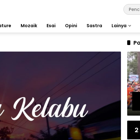
ature
Mozaik
Esai
Opini
Sastra
Lainya
Po
2