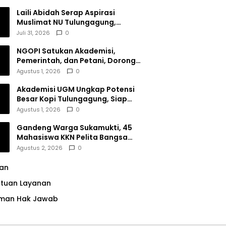
Dana Filantropi Islam
Laili Abidah Serap Aspirasi
Muslimat NU Tulungagung,
Dorong Penguatan Peran
Juli 31, 2026
0
Perempuan
NGOPI Satukan Akademisi,
Pemerintah, dan Petani, Dorong
Konservasi Hutan serta Daya
Agustus 1, 2026
0
Saing Kopi Tulungagung
Akademisi UGM Ungkap Potensi
Besar Kopi Tulungagung, Siap
Bersaing di Pasar Nasional hingga
Agustus 1, 2026
0
Dunia
Gandeng Warga Sukamukti, 45
Mahasiswa KKN Pelita Bangsa
Bersihkan Drainase Desa
Agustus 2, 2026
0
lan
ntuan Layanan
man Hak Jawab