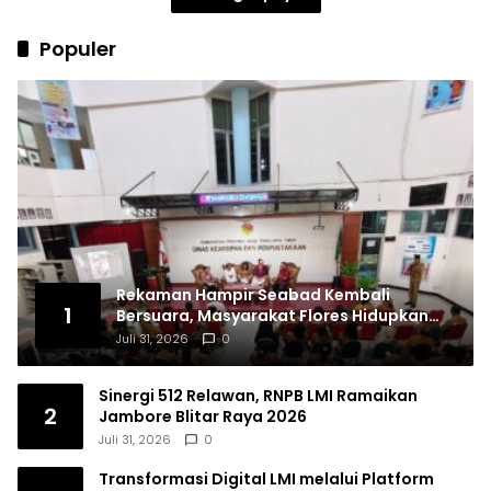
Populer
Rekaman Hampir Seabad Kembali
1
Bersuara, Masyarakat Flores Hidupkan
Lagi Ingatan Leluhur
Juli 31, 2026
0
Sinergi 512 Relawan, RNPB LMI Ramaikan
2
Jambore Blitar Raya 2026
Juli 31, 2026
0
Transformasi Digital LMI melalui Platform