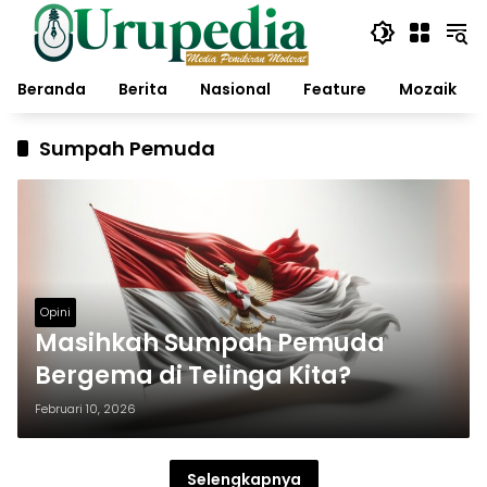
Langsung
ke
konten
Beranda
Berita
Nasional
Feature
Mozaik
Sumpah Pemuda
Opini
Masihkah Sumpah Pemuda
Bergema di Telinga Kita?
Februari 10, 2026
Selengkapnya