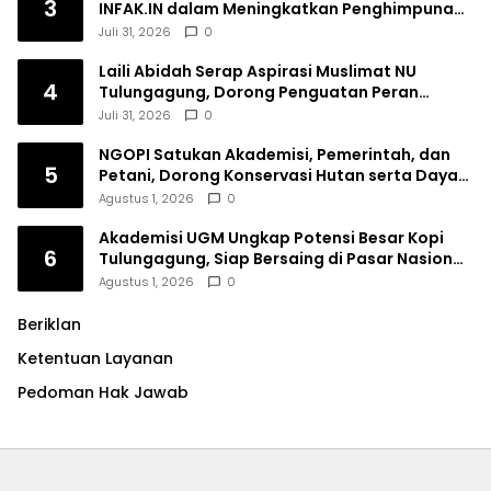
3
INFAK.IN dalam Meningkatkan Penghimpunan
Dana Filantropi Islam
Juli 31, 2026
0
Laili Abidah Serap Aspirasi Muslimat NU
4
Tulungagung, Dorong Penguatan Peran
Perempuan
Juli 31, 2026
0
NGOPI Satukan Akademisi, Pemerintah, dan
5
Petani, Dorong Konservasi Hutan serta Daya
Saing Kopi Tulungagung
Agustus 1, 2026
0
Akademisi UGM Ungkap Potensi Besar Kopi
6
Tulungagung, Siap Bersaing di Pasar Nasional
hingga Dunia
Agustus 1, 2026
0
Beriklan
Ketentuan Layanan
Pedoman Hak Jawab