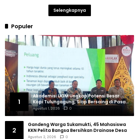
Selengkapnya
Populer
Akademisi UGM Ungkap Potensi Besar
1
Kopi Tulungagung, Siap Bersaing di Pasar
Nasional hingga Dunia
Agustus 1, 2026
0
Gandeng Warga Sukamukti, 45 Mahasiswa
2
KKN Pelita Bangsa Bersihkan Drainase Desa
Agustus 2, 2026
0