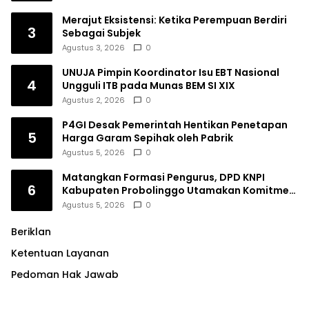
Merajut Eksistensi: Ketika Perempuan Berdiri
3
Sebagai Subjek
Agustus 3, 2026
0
UNUJA Pimpin Koordinator Isu EBT Nasional
4
Ungguli ITB pada Munas BEM SI XIX
Agustus 2, 2026
0
P4GI Desak Pemerintah Hentikan Penetapan
5
Harga Garam Sepihak oleh Pabrik
Agustus 5, 2026
0
Matangkan Formasi Pengurus, DPD KNPI
6
Kabupaten Probolinggo Utamakan Komitmen
dan Kinerja
Agustus 5, 2026
0
Beriklan
Ketentuan Layanan
Pedoman Hak Jawab