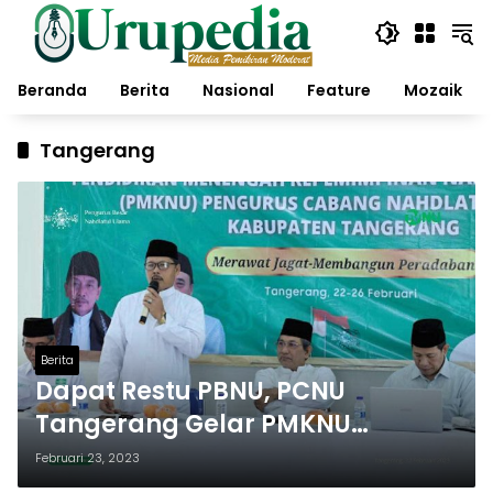
Langsung
ke
konten
Beranda
Berita
Nasional
Feature
Mozaik
Tangerang
Berita
Dapat Restu PBNU, PCNU
Tangerang Gelar PMKNU
Perdana
Februari 23, 2023