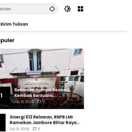
Kirim Tulisan
puler
Rekaman Hampir Seabad
1
Kembali Bersuara,
Masyarakat Flores Hidupkan
Juli 31, 2026
0
Lagi Ingatan Leluhur
Sinergi 512 Relawan, RNPB LMI
Ramaikan Jambore Blitar Raya
2026
Juli 31, 2026
0