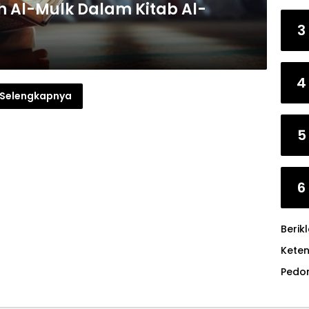
h Al-Mulk Dalam Kitab Al-
3
4
Selengkapnya
5
6
Berik
Kete
Pedo