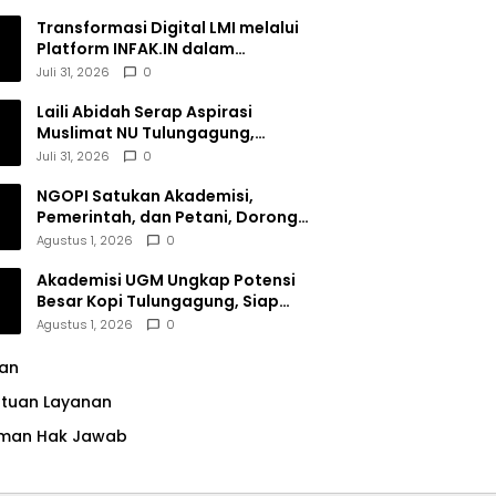
Transformasi Digital LMI melalui
Platform INFAK.IN dalam
Meningkatkan Penghimpunan
Juli 31, 2026
0
Dana Filantropi Islam
Laili Abidah Serap Aspirasi
Muslimat NU Tulungagung,
Dorong Penguatan Peran
Juli 31, 2026
0
Perempuan
NGOPI Satukan Akademisi,
Pemerintah, dan Petani, Dorong
Konservasi Hutan serta Daya
Agustus 1, 2026
0
Saing Kopi Tulungagung
Akademisi UGM Ungkap Potensi
Besar Kopi Tulungagung, Siap
Bersaing di Pasar Nasional hingga
Agustus 1, 2026
0
Dunia
lan
ntuan Layanan
man Hak Jawab