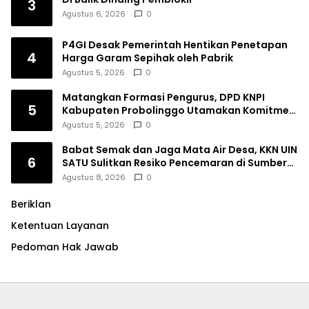
3
Agustus 6, 2026
0
P4GI Desak Pemerintah Hentikan Penetapan
4
Harga Garam Sepihak oleh Pabrik
Agustus 5, 2026
0
Matangkan Formasi Pengurus, DPD KNPI
5
Kabupaten Probolinggo Utamakan Komitmen
dan Kinerja
Agustus 5, 2026
0
Babat Semak dan Jaga Mata Air Desa, KKN UIN
6
SATU Sulitkan Resiko Pencemaran di Sumber
Ngumbul
Agustus 8, 2026
0
Beriklan
Ketentuan Layanan
Pedoman Hak Jawab