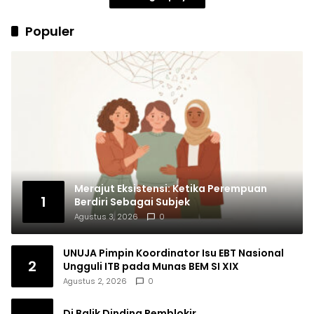
Populer
Merajut Eksistensi: Ketika Perempuan
1
Berdiri Sebagai Subjek
Agustus 3, 2026
0
UNUJA Pimpin Koordinator Isu EBT Nasional
2
Ungguli ITB pada Munas BEM SI XIX
Agustus 2, 2026
0
Di Balik Dinding Pemblokir