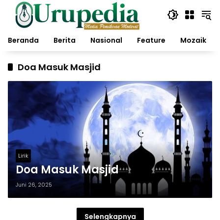
Langsung
ke
konten
Beranda
Berita
Nasional
Feature
Mozaik
Doa Masuk Masjid
Lirik
Doa Masuk Masjid
Juni 26, 2025
Selengkapnya