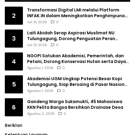
Transformasi Digital LMI melalui Platform
2
INFAK.IN dalam Meningkatkan Penghimpunan
Dana Filantropi Islam
Juli 31, 2026
0
Laili Abidah Serap Aspirasi Muslimat NU
3
Tulungagung, Dorong Penguatan Peran
Perempuan
Juli 31, 2026
0
NGOPI Satukan Akademisi, Pemerintah, dan
4
Petani, Dorong Konservasi Hutan serta Daya
Saing Kopi Tulungagung
Agustus 1, 2026
0
Akademisi UGM Ungkap Potensi Besar Kopi
5
Tulungagung, Siap Bersaing di Pasar Nasional
hingga Dunia
Agustus 1, 2026
0
Gandeng Warga Sukamukti, 45 Mahasiswa
6
KKN Pelita Bangsa Bersihkan Drainase Desa
Agustus 2, 2026
0
Beriklan
Ketentuan Layanan