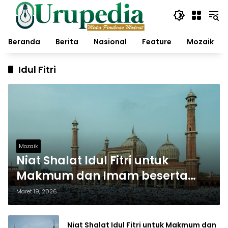
Langsung
ke
konten
Beranda
Berita
Nasional
Feature
Mozaik
Idul Fitri
Mozaik
Niat Shalat Idul Fitri untuk
Makmum dan Imam beserta
Artinya
Maret 19, 2026
Niat Shalat Idul Fitri untuk Makmum dan