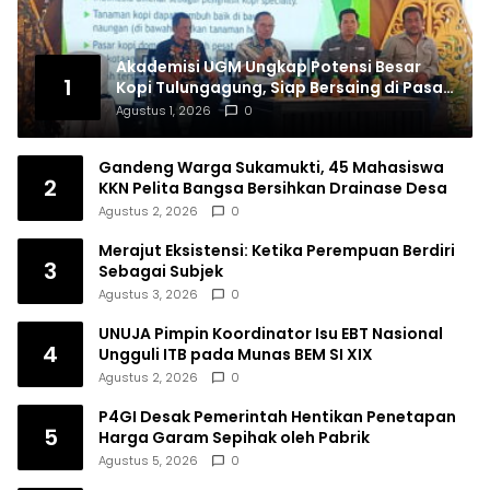
Akademisi UGM Ungkap Potensi Besar
1
Kopi Tulungagung, Siap Bersaing di Pasar
Nasional hingga Dunia
Agustus 1, 2026
0
Gandeng Warga Sukamukti, 45 Mahasiswa
2
KKN Pelita Bangsa Bersihkan Drainase Desa
Agustus 2, 2026
0
Merajut Eksistensi: Ketika Perempuan Berdiri
3
Sebagai Subjek
Agustus 3, 2026
0
UNUJA Pimpin Koordinator Isu EBT Nasional
4
Ungguli ITB pada Munas BEM SI XIX
Agustus 2, 2026
0
P4GI Desak Pemerintah Hentikan Penetapan
5
Harga Garam Sepihak oleh Pabrik
Agustus 5, 2026
0