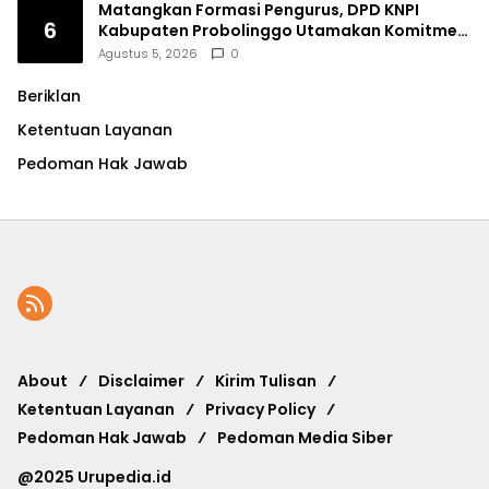
Matangkan Formasi Pengurus, DPD KNPI
6
Kabupaten Probolinggo Utamakan Komitmen
dan Kinerja
Agustus 5, 2026
0
Beriklan
Ketentuan Layanan
Pedoman Hak Jawab
About
Disclaimer
Kirim Tulisan
Ketentuan Layanan
Privacy Policy
Pedoman Hak Jawab
Pedoman Media Siber
@2025 Urupedia.id