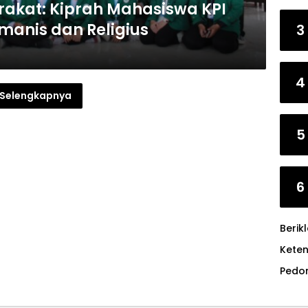
akat: Kiprah Mahasiswa KPI
anis dan Religius
3
4
Selengkapnya
5
6
Berik
Kete
Pedo