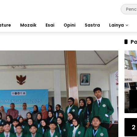
ature
Mozaik
Esai
Opini
Sastra
Lainya
Po
2