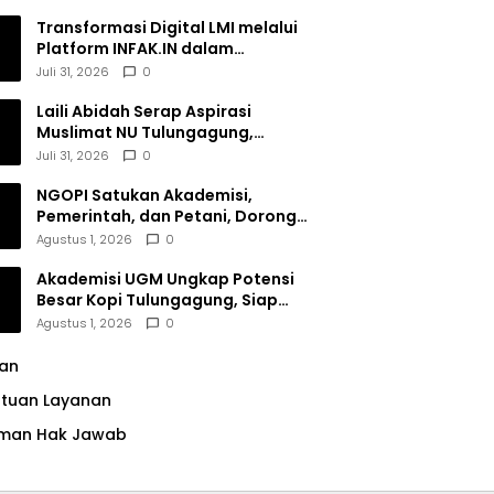
Transformasi Digital LMI melalui
Platform INFAK.IN dalam
Meningkatkan Penghimpunan
Juli 31, 2026
0
Dana Filantropi Islam
Laili Abidah Serap Aspirasi
Muslimat NU Tulungagung,
Dorong Penguatan Peran
Juli 31, 2026
0
Perempuan
NGOPI Satukan Akademisi,
Pemerintah, dan Petani, Dorong
Konservasi Hutan serta Daya
Agustus 1, 2026
0
Saing Kopi Tulungagung
Akademisi UGM Ungkap Potensi
Besar Kopi Tulungagung, Siap
Bersaing di Pasar Nasional hingga
Agustus 1, 2026
0
Dunia
lan
ntuan Layanan
man Hak Jawab