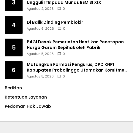
3
Ungguli ITB pada Munas BEM SI XIX
Agustus 2, 2026
0
Di Balik Dinding Pemblokir
4
Agustus 6, 2026
0
P4GI Desak Pemerintah Hentikan Penetapan
5
Harga Garam Sepihak oleh Pabrik
Agustus 5, 2026
0
Matangkan Formasi Pengurus, DPD KNPI
6
Kabupaten Probolinggo Utamakan Komitmen
dan Kinerja
Agustus 5, 2026
0
Beriklan
Ketentuan Layanan
Pedoman Hak Jawab