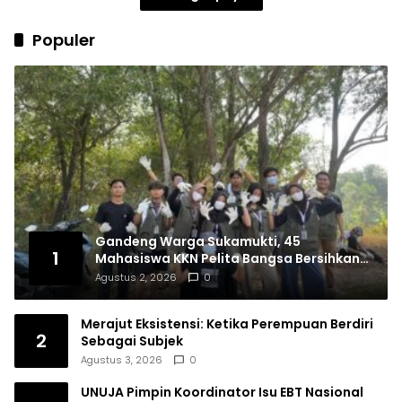
Populer
Gandeng Warga Sukamukti, 45
1
Mahasiswa KKN Pelita Bangsa Bersihkan
Drainase Desa
Agustus 2, 2026
0
Merajut Eksistensi: Ketika Perempuan Berdiri
2
Sebagai Subjek
Agustus 3, 2026
0
UNUJA Pimpin Koordinator Isu EBT Nasional