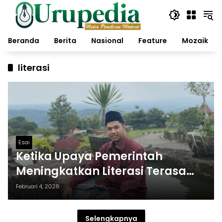
Langsung
ke
konten
Beranda
Berita
Nasional
Feature
Mozaik
literasi
Esai
Ketika Upaya Pemerintah
Meningkatkan Literasi Terasa
Setengah Hati
Februari 4, 2026
Selengkapnya