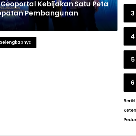
Geoportal Kebijakan Satu Peta
ercepatan Pembangunan
3
4
Selengkapnya
5
6
Berik
Kete
Pedo