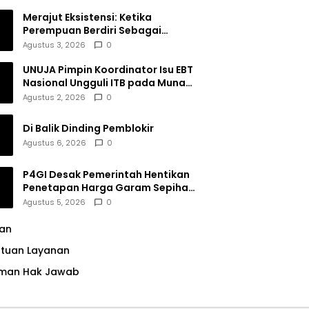
Merajut Eksistensi: Ketika
Perempuan Berdiri Sebagai
Subjek
Agustus 3, 2026
0
UNUJA Pimpin Koordinator Isu EBT
Nasional Ungguli ITB pada Munas
BEM SI XIX
Agustus 2, 2026
0
Di Balik Dinding Pemblokir
Agustus 6, 2026
0
P4GI Desak Pemerintah Hentikan
Penetapan Harga Garam Sepihak
oleh Pabrik
Agustus 5, 2026
0
lan
ntuan Layanan
man Hak Jawab