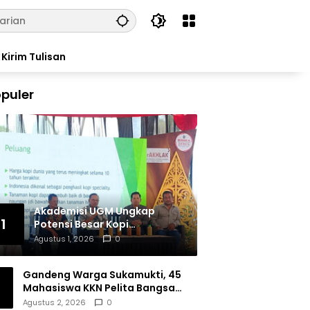
Kirim Tulisan
puler
Akademisi UGM Ungkap
1
Potensi Besar Kopi
Tulungagung, Siap Bersaing
Agustus 1, 2026
0
di Pasar Nasional hingga
Dunia
Gandeng Warga Sukamukti, 45
Mahasiswa KKN Pelita Bangsa
Bersihkan Drainase Desa
Agustus 2, 2026
0