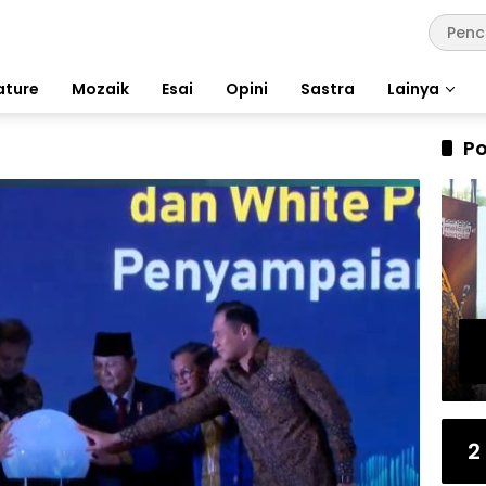
ature
Mozaik
Esai
Opini
Sastra
Lainya
Po
2