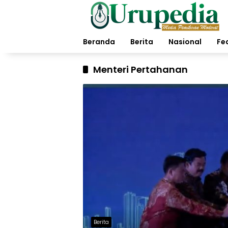
Langsung
ke
konten
Beranda
Berita
Nasional
Fe
Menteri Pertahanan
Berita