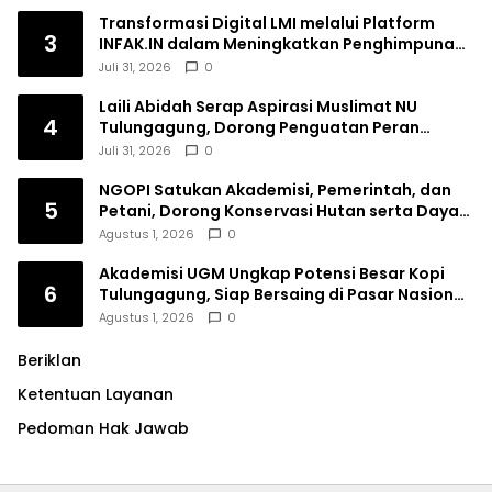
Transformasi Digital LMI melalui Platform
3
INFAK.IN dalam Meningkatkan Penghimpunan
Dana Filantropi Islam
Juli 31, 2026
0
Laili Abidah Serap Aspirasi Muslimat NU
4
Tulungagung, Dorong Penguatan Peran
Perempuan
Juli 31, 2026
0
NGOPI Satukan Akademisi, Pemerintah, dan
5
Petani, Dorong Konservasi Hutan serta Daya
Saing Kopi Tulungagung
Agustus 1, 2026
0
Akademisi UGM Ungkap Potensi Besar Kopi
6
Tulungagung, Siap Bersaing di Pasar Nasional
hingga Dunia
Agustus 1, 2026
0
Beriklan
Ketentuan Layanan
Pedoman Hak Jawab