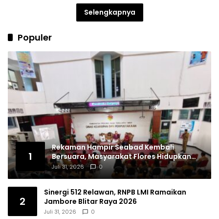
Selengkapnya
Populer
Rekaman Hampir Seabad Kembali
1
Bersuara, Masyarakat Flores Hidupkan
Lagi Ingatan Leluhur
Juli 31, 2026
0
Sinergi 512 Relawan, RNPB LMI Ramaikan
2
Jambore Blitar Raya 2026
Juli 31, 2026
0