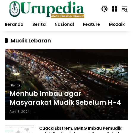
Langsung
ke
konten
Beranda
Berita
Nasional
Feature
Mozaik
Mudik Lebaran
Berita
Menhub Imbau agar
Masyarakat Mudik Sebelum H-4
April 5, 2024
Cuaca Ekstrem, BMKG Imbau Pemudik