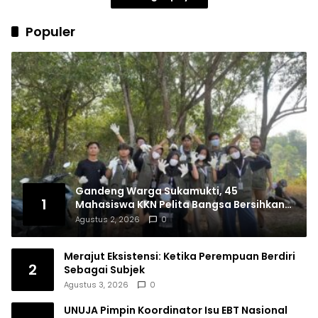
Populer
Gandeng Warga Sukamukti, 45
1
Mahasiswa KKN Pelita Bangsa Bersihkan
Drainase Desa
Agustus 2, 2026
0
Merajut Eksistensi: Ketika Perempuan Berdiri
2
Sebagai Subjek
Agustus 3, 2026
0
UNUJA Pimpin Koordinator Isu EBT Nasional