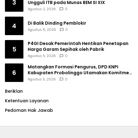
3
Ungguli ITB pada Munas BEM SI XIX
Agustus 2, 2026
0
Di Balik Dinding Pemblokir
4
Agustus 6, 2026
0
P4GI Desak Pemerintah Hentikan Penetapan
5
Harga Garam Sepihak oleh Pabrik
Agustus 5, 2026
0
Matangkan Formasi Pengurus, DPD KNPI
6
Kabupaten Probolinggo Utamakan Komitmen
dan Kinerja
Agustus 5, 2026
0
Beriklan
Ketentuan Layanan
Pedoman Hak Jawab