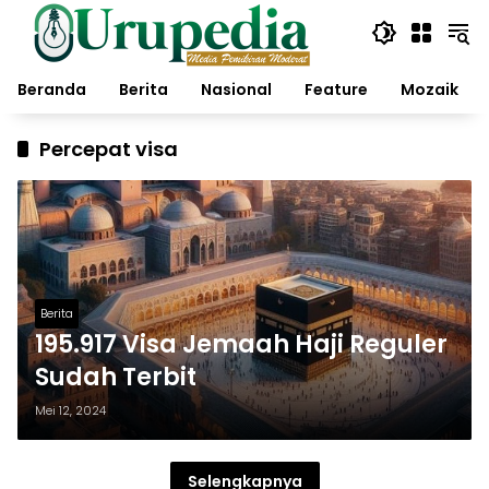
Langsung
ke
konten
Beranda
Berita
Nasional
Feature
Mozaik
Percepat visa
Berita
195.917 Visa Jemaah Haji Reguler
Sudah Terbit
Mei 12, 2024
Selengkapnya