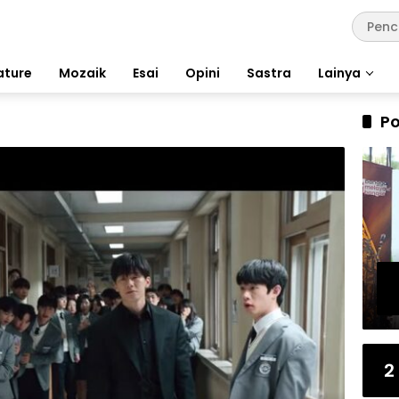
ature
Mozaik
Esai
Opini
Sastra
Lainya
Po
2