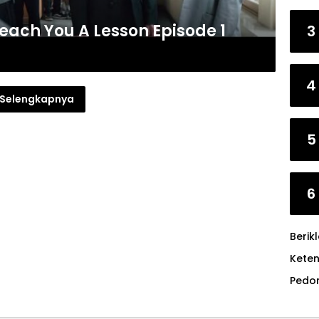
Teach You A Lesson Episode 1
3
4
Selengkapnya
5
6
Berik
Kete
Pedo