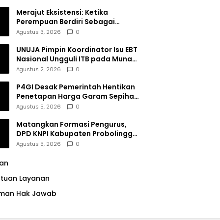
Merajut Eksistensi: Ketika
Perempuan Berdiri Sebagai
Subjek
Agustus 3, 2026
0
UNUJA Pimpin Koordinator Isu EBT
Nasional Ungguli ITB pada Munas
BEM SI XIX
Agustus 2, 2026
0
P4GI Desak Pemerintah Hentikan
Penetapan Harga Garam Sepihak
oleh Pabrik
Agustus 5, 2026
0
Matangkan Formasi Pengurus,
DPD KNPI Kabupaten Probolinggo
Utamakan Komitmen dan Kinerja
Agustus 5, 2026
0
lan
ntuan Layanan
man Hak Jawab