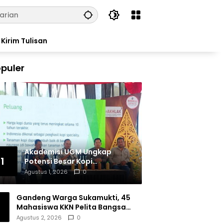
Kirim Tulisan
puler
Akademisi UGM Ungkap
1
Potensi Besar Kopi
Tulungagung, Siap Bersaing
Agustus 1, 2026
0
di Pasar Nasional hingga
Dunia
Gandeng Warga Sukamukti, 45
Mahasiswa KKN Pelita Bangsa
Bersihkan Drainase Desa
Agustus 2, 2026
0