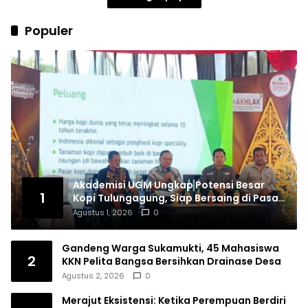
Populer
Akademisi UGM Ungkap Potensi Besar
1
Kopi Tulungagung, Siap Bersaing di Pasar
Nasional hingga Dunia
Agustus 1, 2026
0
Gandeng Warga Sukamukti, 45 Mahasiswa
2
KKN Pelita Bangsa Bersihkan Drainase Desa
Agustus 2, 2026
0
Merajut Eksistensi: Ketika Perempuan Berdiri