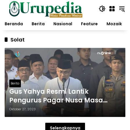
Langsung
ke
konten
Beranda
Berita
Nasional
Feature
Mozaik
Solat
Berita
Gus Yahya Resmi Lantik
Pengurus Pagar Nusa Masa
Khidmat 2023-2028
Oktober 27, 2023
Selengkapnya